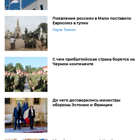
Появление россиян в Мали поставило
Евросоюз в тупик
Пауль Томсон
С чем прибалтийская страна борется на
Черном континенте
До чего договорились министры
обороны Эстонии и Франции