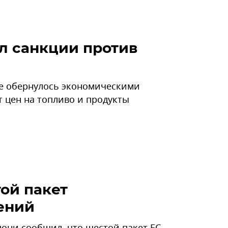
л санкции против
же обернулось экономическими
 цен на топливо и продукты
ой пакет
ений
они сообщил, что шестой пакет ЕС