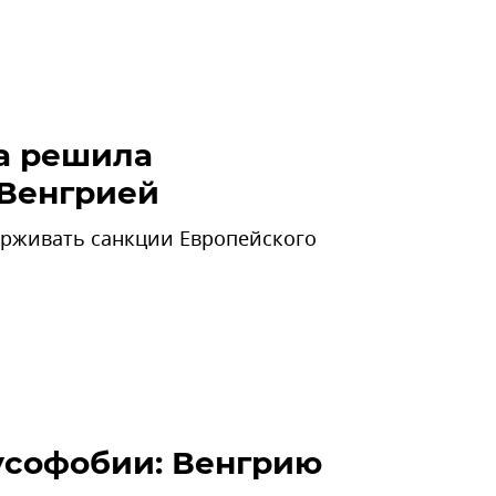
ша решила
 Венгрией
ерживать санкции Европейского
русофобии: Венгрию