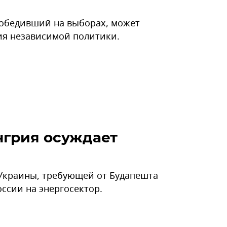
победивший на выборах, может
ния независимой политики.
нгрия осуждает
Украины, требующей от Будапешта
ссии на энергосектор.