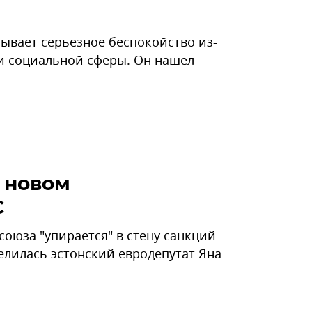
ызывает серьезное беспокойство из-
 и социальной сферы. Он нашел
о новом
С
оюза "упирается" в стену санкций
елилась эстонский евродепутат Яна