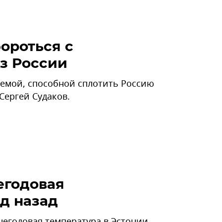
ороться с
з России
темой, способной сплотить Россию
Сергей Судаков.
егодовая
од назад
негодовая температура в Эстонии