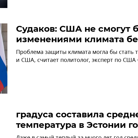
Судаков: США не смогут б
изменениями климата бе
Проблема защиты климата могла бы стать 
и США, считает политолог, эксперт по США 
градуса составила средн
температура в Эстонии г
Даже в самый теплый за много лет год сред