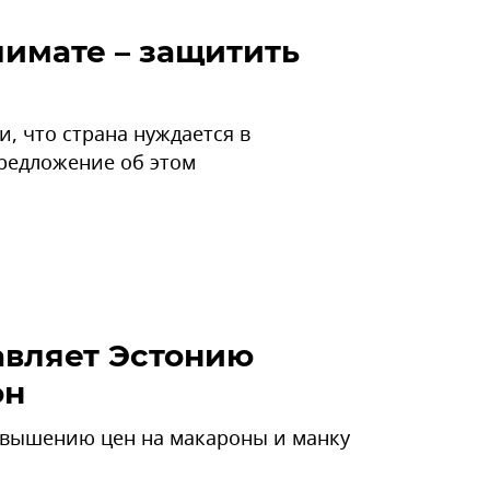
лимате – защитить
, что страна нуждается в
предложение об этом
авляет Эстонию
он
овышению цен на макароны и манку