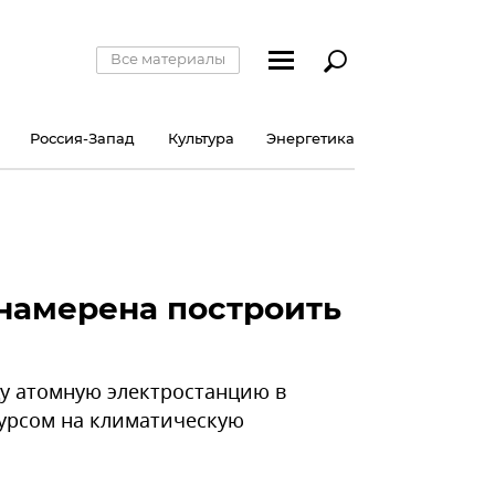
Все материалы
Россия-Запад
Культура
Энергетика
 намерена построить
оду атомную электростанцию в
курсом на климатическую