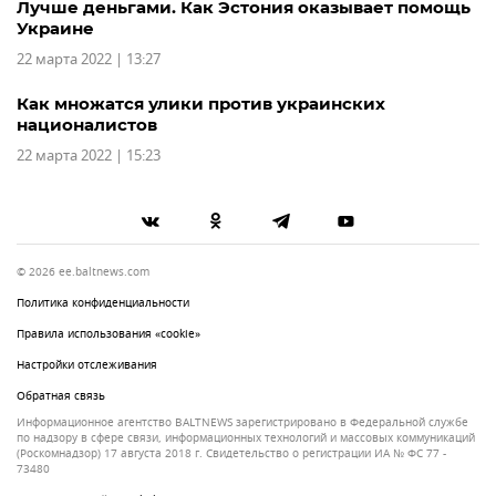
Лучше деньгами. Как Эстония оказывает помощь
Украине
22 марта 2022 | 13:27
Как множатся улики против украинских
националистов
22 марта 2022 | 15:23
© 2026 ee.baltnews.com
Политика конфиденциальности
Правила использования «cookie»
Настройки отслеживания
Обратная связь
Информационное агентство BALTNEWS зарегистрировано в Федеральной службе
по надзору в сфере связи, информационных технологий и массовых коммуникаций
(Роскомнадзор) 17 августа 2018 г. Свидетельство о регистрации ИА № ФС 77 -
73480