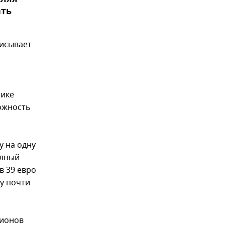
ать
писывает
тике
ожность
у на одну
олный
в 39 евро
у почти
лионов