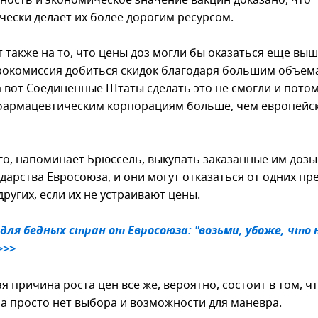
ность и экономическое значение вакцин доказано, что
чески делает их более дорогим ресурсом.
 также на то, что цены доз могли бы оказаться еще выш
рокомиссия добиться скидок благодаря большим объем
а вот Соединенные Штаты сделать это не смогли и потом
фармацевтическим корпорациям больше, чем европейс
го, напоминает Брюссель, выкупать заказанные им доз
дарства Евросоюза, и они могут отказаться от одних пр
других, если их не устраивают цены.
для бедных стран от Евросоюза: "возьми, убоже, что 
>>>
я причина роста цен все же, вероятно, состоит в том, чт
а просто нет выбора и возможности для маневра.