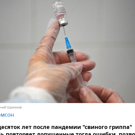
гений Одиноков
омсон
десяток лет после пандемии "свиного гриппа"
ь повторяет допущенные тогда ошибки, позв