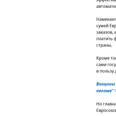
эффектив
автомати
Намекают
сумей Ев
заказов, 
платить 
страны.
Кроме то
сами госу
в пользу 
Вакцины 
негоже" 
Но главна
Евросоюз