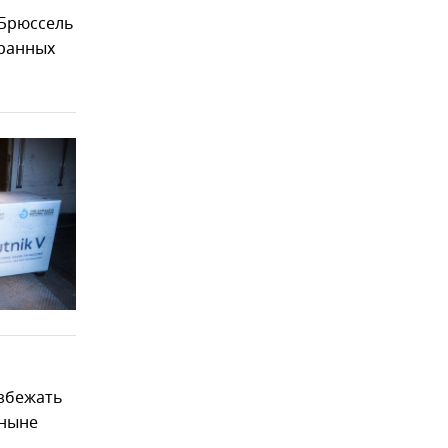
 Брюссель
транных
избежать
 ныне