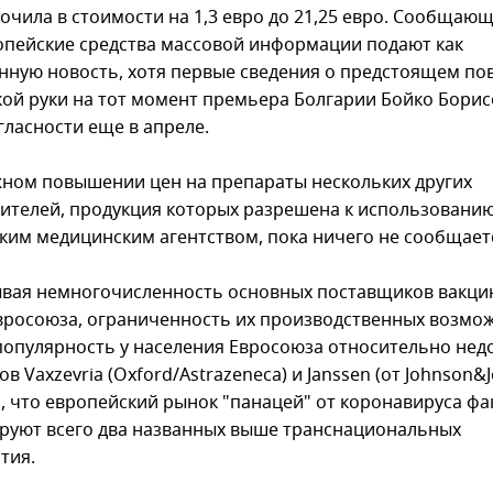
кочила в стоимости на 1,3 евро до 21,25 евро. Сообщаю
опейские средства массовой информации подают как
нную новость, хотя первые сведения о предстоящем п
гкой руки на тот момент премьера Болгарии Бойко Бори
гласности еще в апреле.
ном повышении цен на препараты нескольких других
ителей, продукция которых разрешена к использовани
ким медицинским агентством, пока ничего не сообщает
ывая немногочисленность основных поставщиков вакци
вросоюза, ограниченность их производственных возмож
популярность у населения Евросоюза относительно нед
в Vaxzevria (Oxford/Astrazeneca) и Janssen (от Johnson&
, что европейский рынок "панацей" от коронавируса фа
руют всего два названных выше транснациональных
тия.