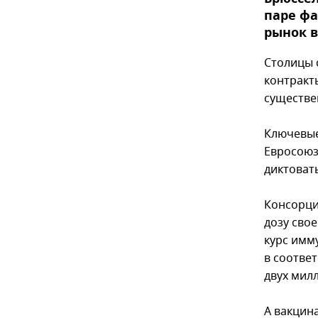
паре ф
рынок в
Столицы 
контракт
существе
Ключевые
Евросоюз
диктоват
Консорци
дозу свое
курс имм
в соотве
двух мил
А вакцин