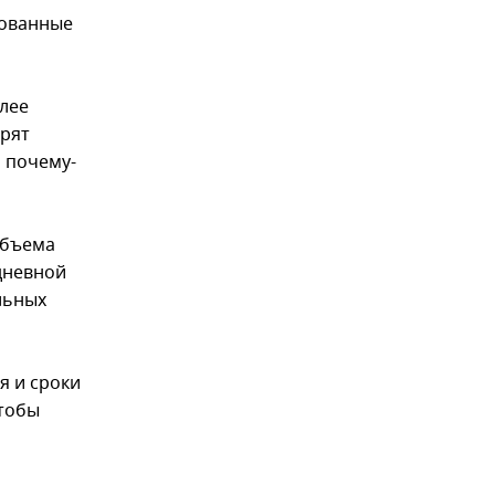
нованные
лее
рят
 почему-
объема
едневной
льных
я и сроки
чтобы