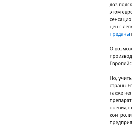
доз подс
этом евр
сенсацио
цен с ле
преданы
О возмож
производ
Европейс
Но, учит
страны Е
также не
препарато
очевидно
контроли
предприя