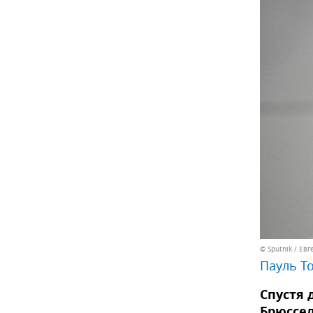
© Sputnik / Ев
Пауль Т
Спустя 
Брюссел