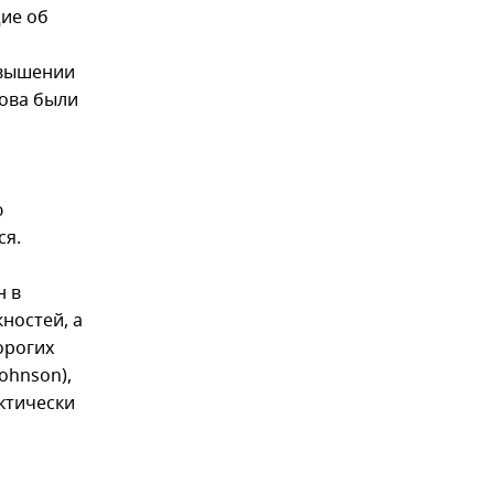
щие об
овышении
сова были
ю
ся.
н в
ностей, а
орогих
Johnson),
ктически