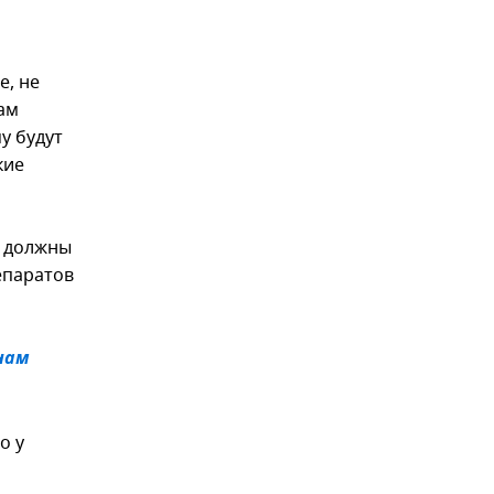
е, не
ам
у будут
кие
ы должны
епаратов
нам
о у