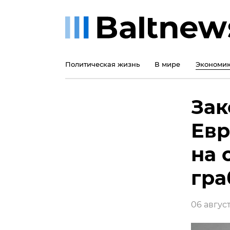
Политическая жизнь
В мире
Экономи
Зак
Евр
на 
гра
06 август