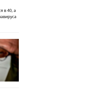
 в 40, а
навируса