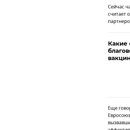
Сейчас ч
считает 
партнеро
Какие 
благов
вакцин
Еще гово
Евросоюз
вызвавши