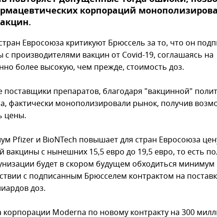
армацевтических корпораций монополизиров
акцин.
стран Евросоюза критикуют Брюссель за то, что он под
ы с производителями вакцин от Covid-19, соглашаясь на
нно более высокую, чем прежде, стоимость доз.
 поставщики препаратов, благодаря "вакцинной" поли
а, фактически монополизировали рынок, получив возм
ь цены.
ум Pfizer и BioNTech повышает для стран Евросоюза цен
й вакцины с нынешних 15,5 евро до 19,5 евро, то есть п
унизации будет в скором будущем обходиться минимум 
тствии с подписанным Брюсселем контрактом на поставк
лиардов доз.
а корпорации Moderna по новому контракту на 300 мил