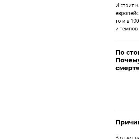
И стоит 
европейск
то и в 10
и темпов
По сто
Почем
смертя
Причи
В ответ 