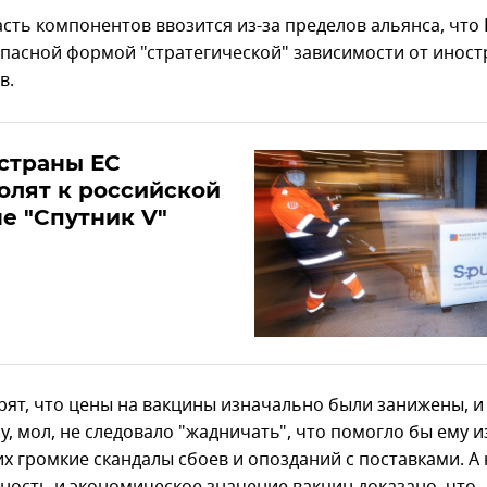
асть компонентов ввозится из-за пределов альянса, что
опасной формой "стратегической" зависимости от инос
в.
страны ЕС
олят к российской
е "Спутник V"
рят, что цены на вакцины изначально были занижены, и
у, мол, не следовало "жадничать", что помогло бы ему 
х громкие скандалы сбоев и опозданий с поставками. А