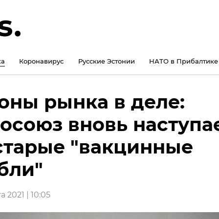
ка
Коронавирус
Русские Эстонии
НАТО в Прибалтике
оны рынка в деле:
осоюз вновь наступа
старые "вакцинные
бли"
а 2021 | 10:05