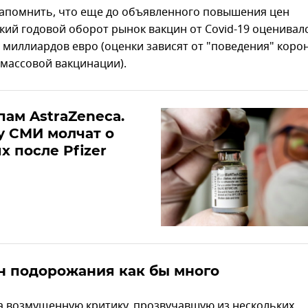
напомнить, что еще до объявленного повышения цен
ий годовой оборот рынок вакцин от Covid-19 оценивался
0 миллиардов евро (оценки зависят от "поведения" коро
 массовой вакцинации).
пам AstraZeneca.
у СМИ молчат о
х после Pfizer
н подорожания как бы много
на возмущенную критику, прозвучавшую из нескольких