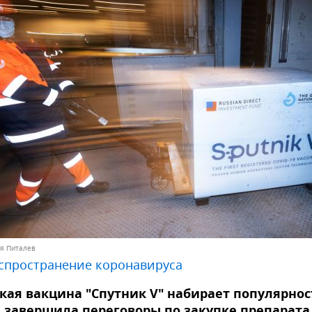
ья Питалев
спространение коронавируса
кая вакцина "Спутник V" набирает популярнос
 завершила переговоры по закупке препарата,