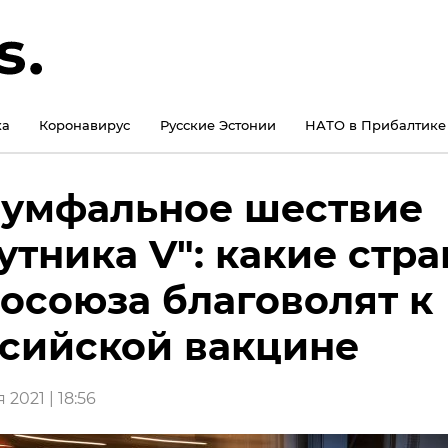
ка
Коронавирус
Русские Эстонии
НАТО в Прибалтике
умфальное шествие
утника V": какие стр
осоюза благоволят к
сийской вакцине
 2021 | 18:56