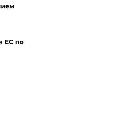
нием
я ЕС по