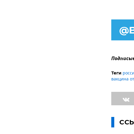
Подписыв
росс
Теги
вакцина о
СС