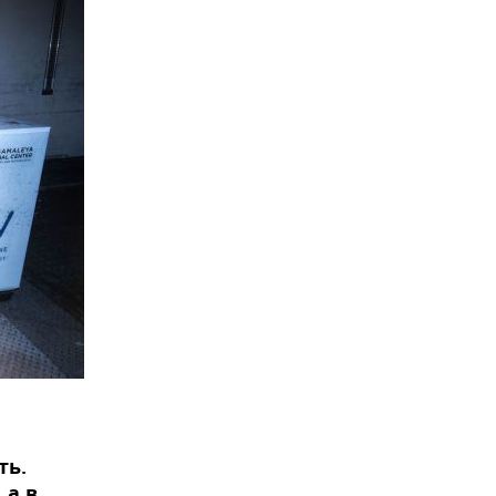
ть.
 а в