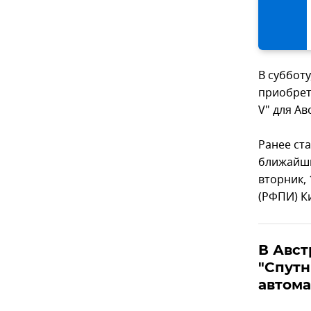
В субботу
приобрет
V" для А
Ранее ст
ближайши
вторник,
(РФПИ) К
В Авст
"Спутн
автом