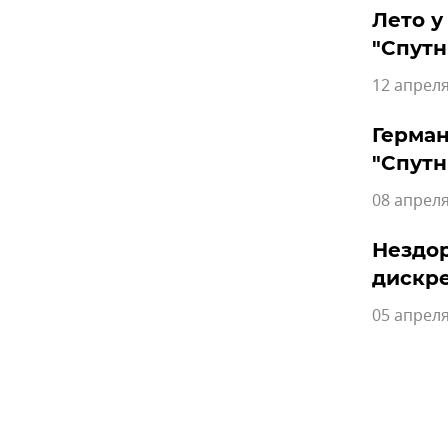
Лето у
"Спутн
12 апреля
Герман
"Спутн
08 апреля
Нездор
дискре
05 апреля