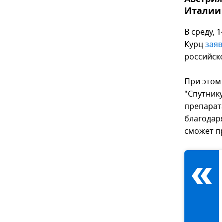
Италии 
В среду, 
Курц
зая
российск
При этом
"Спутник
препарата
благодар
сможет п