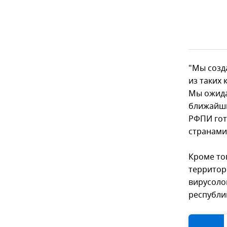
"Мы созд
из таких 
Мы ожида
ближайши
РФПИ гот
странами
Кроме то
территор
вирусоло
республи