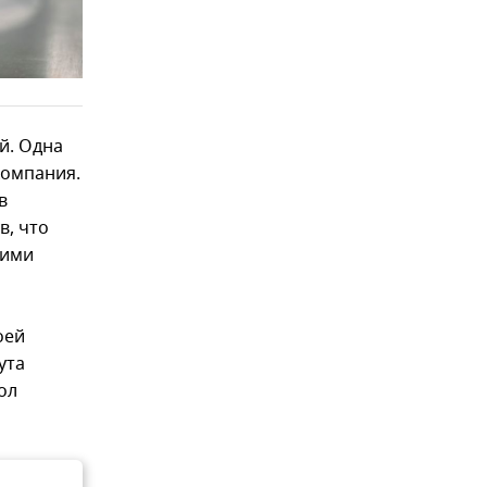
й. Одна
компания.
в
в, что
гими
оей
ута
ол