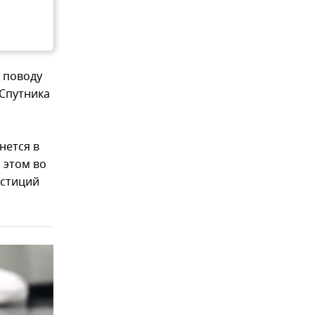
о поводу
"Спутника
нется в
 этом во
естиций