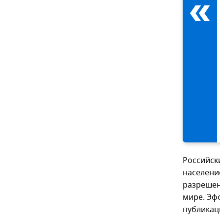
Российск
населени
разрешен
мире. Эф
публикац