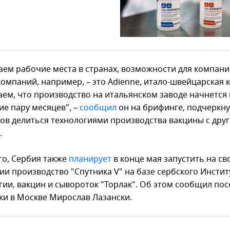
аем рабочие места в странах, возможности для компани
компаний, например, – это Adienne, итало-швейцарская 
ем, что производство на итальянском заводе начнется 
е пару месяцев", –
сообщил
он на брифинге, подчеркну
ов делиться технологиями производства вакцины с дру
.
го, Сербия также
планирует
в конце мая запустить на св
ии производство "Спутника V" на базе сербского Инстит
гии, вакцин и сывороток "Торлак". Об этом сообщил пос
ки в Москве Мирослав Лазански.