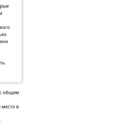
орые
м
кого
ько
рено
ть
 с общим
 место в
.