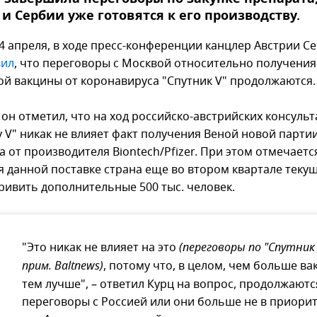
и Сербии уже готовятся к его производству.
14 апреля, в ходе пресс-конференции канцлер Австрии С
вил
, что переговоры с Москвой относительно получения
ой вакцины от коронавируса "Спутник V" продолжаются
 он отметил, что на ход российско-австрийских консуль
у V" никак не влияет факт получения Веной новой парти
 от производителя Biontech/Pfizer. При этом отмечается
я данной поставке страна еще во втором квартале текущ
ривить дополнительные 500 тыс. человек.
"Это никак не влияет на это
(переговоры по "Спутник 
прим. Baltnews)
, потому что, в целом, чем больше ва
тем лучше", – ответил Курц на вопрос, продолжаютс
переговоры с Россией или они больше не в приори