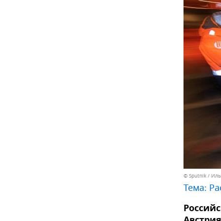
© Sputnik / Ил
Тема:
Ра
Российс
Австрия