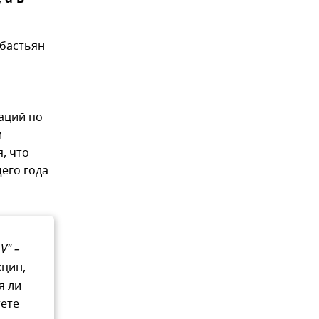
ебастьян
.
таций по
и
, что
его года
V" –
кцин,
я ли
тете