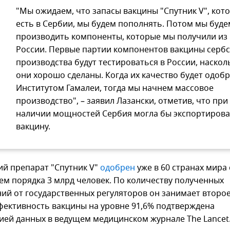
"Мы ожидаем, что запасы вакцины "Спутник V", кот
есть в Сербии, мы будем пополнять. Потом мы буде
производить компоненты, которые мы получили из
России. Первые партии компонентов вакцины сербс
производства будут тестироваться в России, наскол
они хорошо сделаны. Когда их качество будет одоб
Институтом Гамалеи, тогда мы начнем массовое
производство", – заявил Лазански, отметив, что при
наличии мощностей Сербия могла бы экспортирова
вакцину.
ий препарат "Спутник V"
одобрен
уже в 60 странах мира
ем порядка 3 млрд человек. По количеству полученных
ий от государственных регуляторов он занимает второе
фективность вакцины на уровне 91,6% подтверждена
ией данных в ведущем медицинском журнале The Lancet