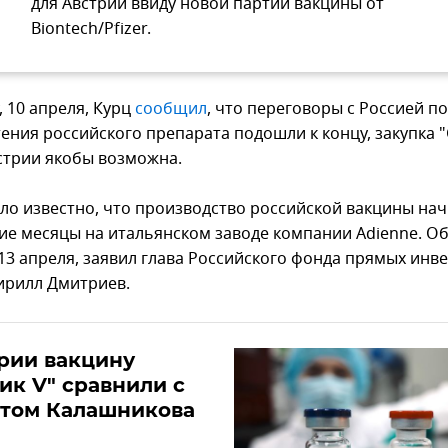
для Австрии ввиду новой партии вакцины от
Biontech/Pfizer.
, 10 апреля, Курц
сообщил
, что переговоры с Россией п
ения российского препарата подошли к концу, закупка 
встрии якобы возможна.
ало известно, что производство российской вакцины нач
е месяцы на итальянском заводе компании Adienne. Об
 13 апреля, заявил глава Российского фонда прямых инв
ирилл Дмитриев.
рии вакцину
ик V" сравнили с
атом Калашникова