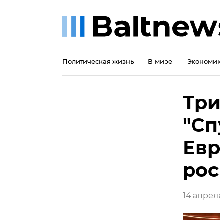
Политическая жизнь
В мире
Экономи
Три
"Сп
Евр
рос
14 апреля