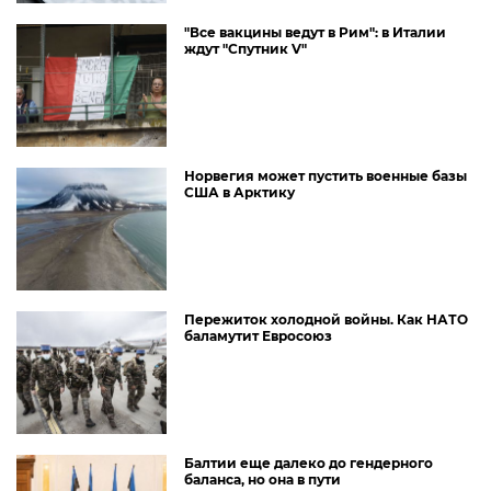
"Все вакцины ведут в Рим": в Италии
ждут "Спутник V"
Норвегия может пустить военные базы
США в Арктику
Пережиток холодной войны. Как НАТО
баламутит Евросоюз
Балтии еще далеко до гендерного
баланса, но она в пути