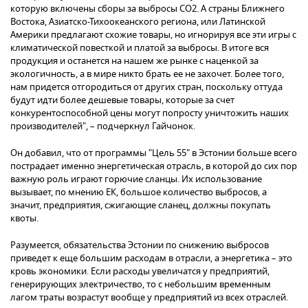
которую включены сборы за выбросы СО2. А страны Ближнего
Востока, Азиатско-Тихоокеанского региона, или Латинской
Америки предлагают схожие товары, но игнорируя все эти игры с
климатической повесткой и платой за выбросы. В итоге вся
продукция и останется на нашем же рынке с наценкой за
экологичность, а в мире никто брать ее не захочет. Более того,
нам придется отгородиться от других стран, поскольку оттуда
будут идти более дешевые товары, которые за счет
конкурентоспособной цены могут попросту уничтожить наших
производителей", – подчеркнул Гайчонок.
Он добавил, что от программы "Цель 55" в Эстонии больше всего
пострадает именно энергетическая отрасль, в которой до сих пор
важную роль играют горючие сланцы. Их использование
вызывает, по мнению ЕК, большое количество выбросов, а
значит, предприятия, сжигающие сланец, должны покупать
квоты.
Разумеется, обязательства Эстонии по снижению выбросов
приведет к еще большим расходам в отрасли, а энергетика – это
кровь экономики. Если расходы увеличатся у предприятий,
генерирующих электричество, то с небольшим временным
лагом траты возрастут вообще у предприятий из всех отраслей.