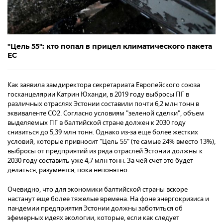
"Цель 55": кто попал в прицел климатического пакета
ЕС
Как заявила замдиректора секретариата Европейского союза
госканцелярии Катрин Юханди, в 2019 году выбросы ПГ в
различных отраслях Эстонии составили почти 6,2 млн тонн в
эквиваленте CO2. Согласно условиям "зеленой сделки", объем
выделяемых ПГ в балтийской стране должен к 2030 году
снизиться до 5,39 млн тонн. Однако из-за еще более жестких
условий, которые привносит "Цель 55" (те самые 24% вместо 13%),
выбросы от предприятий из ряда отраслей Эстонии должны к
2030 году составить уже 4,7 млн тонн. За чей счет это будет
делаться, разумеется, пока непонятно.
Очевидно, что для экономики балтийской страны вскоре
настанут еще более тяжелые времена. На фоне энергокризиса и
пандемии предприятия Эстонии должны заботиться об
эфемерных идеях экологии, которые, если как следует