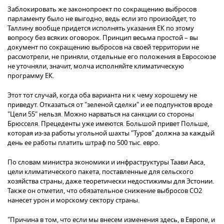
Заблокировать же законопроект по сокращению выбросов
парламенту было не выгодно, ведь если это произойдет, то
Таллину вообще придется исполнять указания ЕК по этому
вопросу без всяких оговорок. Принцип весьма простой – вы
документ по сокращению выбросов на своей территории не
рассмотрели, не приняли, отдельные его положения в Евросоюзе
не уточняли, значит, молча исполняйте климатическую
программу ЕК.
Этот тот случай, когда оба варианта ни к чему хорошему не
приведут. Отказаться от "зеленой сделки" и ее подпунктов вроде
"Цели 55" нельзя. Можно нарваться на санкции со стороны
Брюсселя. Прецеденты уже имеются. Большой привет Польше,
которая из-за работы угольной шахты "Туров" должна за каждый
день ее работы платить штраф по 500 тыс. евро.
По словам министра экономики и инфраструктуры Таави Ааса,
цели климатического пакета, поставленные для сельского
хозяйства страны, даже теоретически недостижимы для Эстонии.
Также он отметил, что обязательное снижение выбросов СО2
нанесет урон и морскому сектору страны.
"Причина в том, что если мы внесем изменения здесь, в Европе, и