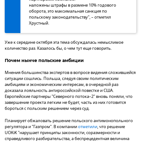
наложены штрафы в размене 10% годового
оборота, это максимальная санкция по
польскому законодательству", – отметил
Хрустный.
Уже к середине октября эта тема обсуждалась немыслимое
количество раз. Казалось бы, о чем тут еще говорить.
Почем нынче польские амбиции
Мнения большинства экспертов в вопросе видения сложившейся
ситуации сошлись. Польша, следуя своим политическим
амбициям и экономическим интересам, в очередной раз
доказала лояльность антироссийской повестке и США.
Европейские партнеры "Северного потока–2" вновь поняли, что
завершение проекта легким не будет, часть из них готовится
бороться с польским решением через суд.
Планирует обжаловать решение польского антимонопольного
регулятора и "Газпром". В компании
отметили
, что решение
UOKiK "нарушает принципы законности, соразмерности и
справедливого разбирательства, а беспрецедентная величина