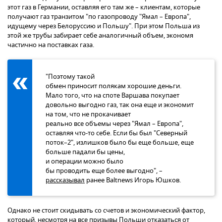
этот газ в Германии, оставляя его там же – клиентам, которые
получают газ транзитом "по газопроводу "Ямал – Европа",
идущему через Белоруссию и Польшу". При этом Польша из
этой же трубы забирает себе аналогичный объем, экономя
частично на поставках газа.
"Поэтому такой
обмен приносит полякам хорошие деньги.
Мало того, что на споте Варшава покупает
довольно выгодно газ, так она еще и экономит
на том, что не прокачивает
реально все объемы через "Ямал – Европа",
оставляя что-то себе. Если бы был "Северный
поток–2", излишков было бы еще больше, еще
больше падали бы цены,
и операции можно было
бы проводить еще более выгодно", –
рассказывал
ранее Baltnews Игорь Юшков.
Однако не стоит скидывать со счетов и экономический фактор,
который, несмотря на все призывы Польши отказаться от