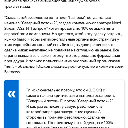
выписала польская антимонопольная служба около
трех лет назад.
"Смысл этой резолюции вот в чем: "Газпром", когда только
начинал "Северный поток–2", создал компанию-оператора Nord
Stream AG2. И "Газпром" хотел продать по 10% ее акций пяти
европейским компаниям. Но для того, чтобы эту сделку закрыть,
нужно было, чтобы антимонопольные органы всех стран, где у
этих европейских копаний есть бизнес, выдали решение, что
сделка никак негативно не повлияет на ситуацию на рынке. Все
страны выдали согласие, потому что это довольно формальная
процедура. И только польский антимонопольный орган сказал
"нет", – объяснил Юшков сложившуюся ситуацию в комментарии
Baltnews.
"И исключительно потому, что он (UOKiK) с
самого начала критиковал и пытался остановить
"Северный поток–1", потом "Северный поток–2".
И как раз выписал ту самую резолюцию, в
которой запрещал завершение сделки. А
стороны выполнили резолюцию, сделка не
состоялась. По-прежнему, по сей день, все 100%