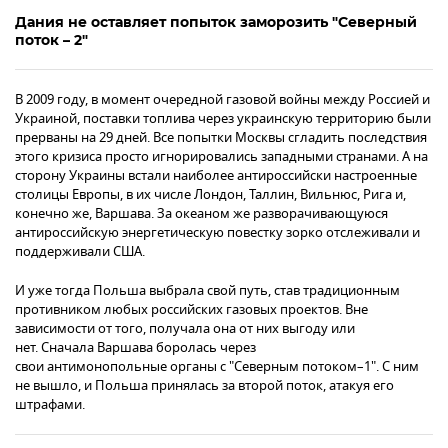
Дания не оставляет попыток заморозить "Северный
поток – 2"
В 2009 году, в момент очередной газовой войны между Россией и
Украиной, поставки топлива через украинскую территорию были
прерваны на 29 дней. Все попытки Москвы сгладить последствия
этого кризиса просто игнорировались западными странами. А на
сторону Украины встали наиболее антироссийски настроенные
столицы Европы, в их числе Лондон, Таллин, Вильнюс, Рига и,
конечно же, Варшава. За океаном же разворачивающуюся
антироссийскую энергетическую повестку зорко отслеживали и
поддерживали США.
И уже тогда Польша выбрала свой путь, став традиционным
противником любых российских газовых проектов. Вне
зависимости от того, получала она от них выгоду или
нет. Сначала Варшава боролась через
свои антимонопольные органы с "Северным потоком–1". С ним
не вышло, и Польша принялась за второй поток, атакуя его
штрафами.