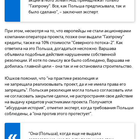
акций в Nord Stream AG2 принадлежат только
"Газпрому". Все, как Польша предписывала, так и
было сделано", – заключил эксперт.
При этом, несмотря на то, что европейцы не стали акционерами
компании-оператора проекта, позже они выдали "Газпрому"
кредиты, также на 10% стоимости "Северного потока–2". Как
ответила на это Польша, догадаться несложно: Варшава
объявила подобные действия нарушением собственной
резолюции. И хотя по смыслу все было соблюдено, Варшава не
добилась главной цели – она так и не остановила строительство.
Юшков пояснил, что "на практике резолюция и
не запрещала реализовывать проект, да и не имела права его
запрещать". Польская резолюция могла только согласовать или
не согласовать закрытие сделки, не распространяя свое действие
на выдачу кредитов участниками проекта. Получается
"абсурдная история", отметил эксперт, когда требования Польши
соблюдены, а "она против этого протестует".
"Она (Польша), когда еще не выдала