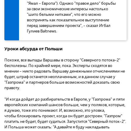
"Ямал – Европа"). Однако "правое дело" борьбы
за свои экономические интересы настолько
"шито белыми нитками", что его можно
воспринять как показательное выступление
перед завершением проекта", – сказал Игбал
Гулиев Baltnews.
Уроки абсурда от Польши
Похоже, все выпады Варшавы в сторону "Северного потока–2"
бесполезны. По крайней мере, пока. Эксперты сходятся во
мнении – никто радовать Варшаву денежными отчислениями не
будет, штраф останется неоплаченным, и в данном случае у
"Газпрома" и партнеров больше возможностей доказать свою
правоту.
"И когда дойдет до разбирательств в Европе, у "Газпрома" и пяти
европейских компаний шансов больше, чем у поляков, которые,
я думаю, тоже это понимают. И, возможно, это уловка,
чтобы блокировать проект, когда он будет достроен. "Газпром"
платить не будет, будет судиться. Запустится "Северный поток–2".
И Польша может сказать: "А давайте я буду накладывать