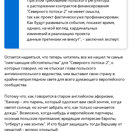
При этом требование польского регулятора
о расторжении контрактов финансирования
"Северного потока–2" не имеет смысла,
так как проект фактически уже профинансирован.
Как будут развиваться события, покажет время,
однако, на мой взгляд, кардинальных
изменений в реализацию проекта
данные претензии не внесут", – заключил эксперт.
Остается надеяться, что теперь читатель все же нашел те самые
"смягчающие обстоятельства" для "Северного потока–2", о
которых говорил, но не отыскал глава польского
антимонопольного ведомства, чем выставил свою страну в
крайне неприглядном свете для всего думающего европейского
сообщества.
Потому что, как говорится в старом английском афоризме,
"банкир – это парень, который одолжит вам свой зонтик, когда
светит солнце, но хочет забрать его, как только начинается
дождь". Возможно, когда-нибудь и европейские партнеры,
осознав польские притязания, вредящие интересам Европы,
"отберут у нее зонтик". И кто будет защищать тогда Варшаву от
ненастий – вопрос открытый.