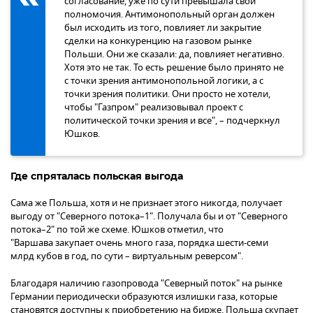
согласование, уже по сути превышала свои
полномочия. Антимонопольный орган должен
был исходить из того, повлияет ли закрытие
сделки на конкуренцию на газовом рынке
Польши. Они же сказали: да, повлияет негативно.
Хотя это не так. То есть решение было принято не
с точки зрения антимонопольной логики, а с
точки зрения политики. Они просто не хотели,
чтобы "Газпром" реализовывал проект с
политической точки зрения и все", – подчеркнул
Юшков.
Где спряталась польская выгода
Сама же Польша, хотя и не признает этого никогда, получает
выгоду от "Северного потока–1". Получала бы и от "Северного
потока–2" по той же схеме. Юшков отметил, что
"Варшава закупает очень много газа, порядка шести-семи
млрд кубов в год, по сути – виртуальным реверсом".
Благодаря наличию газопровода "Северный поток" на рынке
Германии периодически образуются излишки газа, которые
становятся доступны к приобретению на бирже. Польша скупает