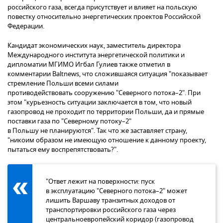
российского газа, всегда присутствует и влияет на польскую
повестку относительно энергетических проектов Российской
Федерации.
Кандидат экономических наук, заместитель директора
Международного института энергетической политики и
дипломатии МГИМО Игбал Гулиев также отметил в
комментарии Baltnews, что сложившаяся ситуация "показывает
стремление Польши всеми силами
противодействовать сооружению "Северного потока–2". При
этом "курьезность ситуации заключается в том, что новый
газопровод не проходит по территории Польши, да и прямые
поставки газа по "Северному потоку–2"
в Польшу не планируются". Так что же заставляет страну,
"никоим образом не имеющую отношение к данному проекту,
пытаться ему воспрепятствовать?".
"Ответ лежит на поверхности: пуск
в эксплуатацию "Северного потока–2" может
лишить Варшаву транзитных доходов от
транспортировки российского газа через
центральноевропейский коридор (газопровод