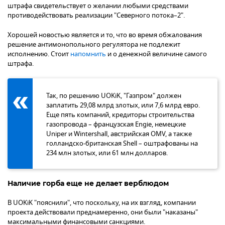
штрафа свидетельствует о желании любыми средствами
противодействовать реализации "Северного потока–2".
Хорошей новостью является и то, что во время обжалования
решение антимонопольного регулятора не подлежит
исполнению. Стоит
напомнить
и о денежной величине самого
штрафа.
Так, по решению UOKiK, "Газпром" должен
заплатить 29,08 млрд злотых, или 7,6 млрд евро.
Еще пять компаний, кредиторы строительства
газопровода – французская Engie, немецкие
Uniper и Wintershall, австрийская OMV, а также
голландско-британская Shell – оштрафованы на
234 млн злотых, или 61 млн долларов.
Наличие горба еще не делает верблюдом
В UOKiK "пояснили", что поскольку, на их взгляд, компании
проекта действовали преднамеренно, они были "наказаны"
максимальными финансовыми санкциями.