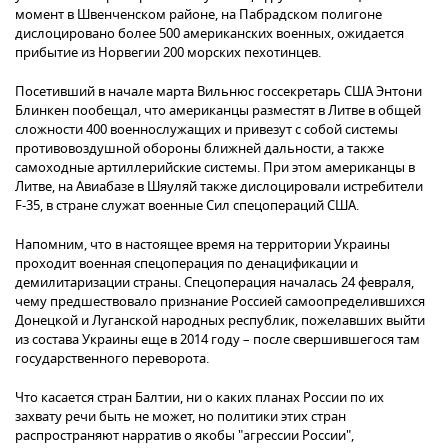
момент в Швенченском районе, на Пабрадском полигоне
дислоцировано более 500 американских военных, ожидается
прибытие из Норвегии 200 морских пехотинцев.
Посетивший в начале марта Вильнюс госсекретарь США Энтони
Блинкен пообещал, что американцы разместят в Литве в общей
сложности 400 военнослужащих и привезут с собой системы
противовоздушной обороны ближней дальности, а также
самоходные артиллерийские системы. При этом американцы в
Литве, на Авиабазе в Шяуляй также дислоцировали истребители
F-35, в стране служат военные Сил спецопераций США.
Напомним, что в настоящее время на территории Украины
проходит военная спецоперация по денацификации и
демилитаризации страны. Спецоперация началась 24 февраля,
чему предшествовало признание Россией самоопределившихся
Донецкой и Луганской народных республик, пожелавших выйти
из состава Украины еще в 2014 году – после свершившегося там
государственного переворота.
Что касается стран Балтии, ни о каких планах России по их
захвату речи быть не может, но политики этих стран
распространяют нарратив о якобы "агрессии России",