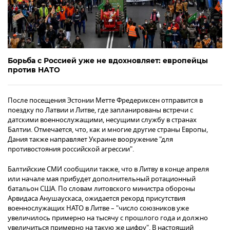
Борьба с Россией уже не вдохновляет: европейцы
против НАТО
После посещения Эстонии Метте Фредериксен отправится в
поездку по Латвии и Литве, где запланированы встречи с
датскими военнослужащими, несущими службу в странах
Балтии. Отмечается, что, как и многие другие страны Европы,
Дания также направляет Украине вооружение "для
противостояния российской агрессии".
Балтийские СМИ сообщили также, что в Литву в конце апреля
или начале мая прибудет дополнительный ротационный
батальон США. По словам литовского министра обороны
Арвидаса Анушаускаса, ожидается рекорд присутствия
военнослужащих НАТО в Литве – "число союзников уже
увеличилось примерно на тысячу с прошлого года и должно
увеличиться примерно на такую же цифру". В настоящий