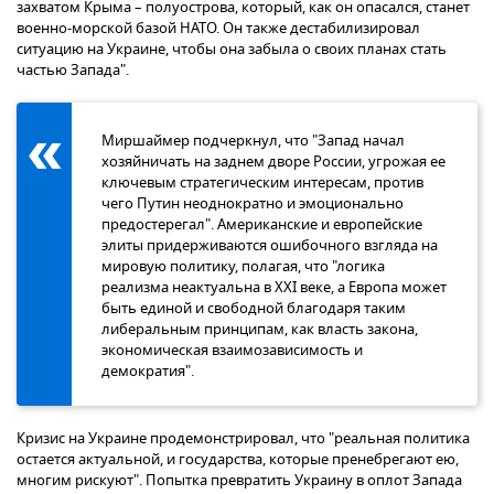
захватом Крыма – полуострова, который, как он опасался, станет
военно-морской базой НАТО. Он также дестабилизировал
ситуацию на Украине, чтобы она забыла о своих планах стать
частью Запада".
Миршаймер подчеркнул, что "Запад начал
хозяйничать на заднем дворе России, угрожая ее
ключевым стратегическим интересам, против
чего Путин неоднократно и эмоционально
предостерегал". Американские и европейские
элиты придерживаются ошибочного взгляда на
мировую политику, полагая, что "логика
реализма неактуальна в XXI веке, а Европа может
быть единой и свободной благодаря таким
либеральным принципам, как власть закона,
экономическая взаимозависимость и
демократия".
Кризис на Украине продемонстрировал, что "реальная политика
остается актуальной, и государства, которые пренебрегают ею,
многим рискуют". Попытка превратить Украину в оплот Запада