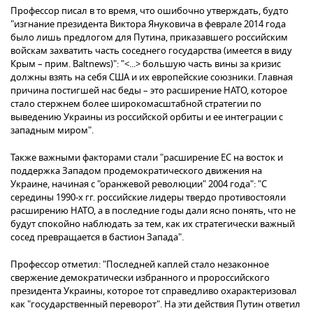
Профессор писал в то время, что ошибочно утверждать, будто
"изгнание президента Виктора Януковича в феврале 2014 года
было лишь предлогом для Путина, приказавшего российским
войскам захватить часть соседнего государства (имеется в виду
Крым – прим. Baltnews)": "<...> большую часть вины за кризис
должны взять на себя США и их европейские союзники. Главная
причина постигшей нас беды – это расширение НАТО, которое
стало стержнем более широкомасштабной стратегии по
выведению Украины из российской орбиты и ее интеграции с
западным миром".
Также важными факторами стали "расширение ЕС на восток и
поддержка Западом продемократического движения на
Украине, начиная с "оранжевой революции" 2004 года": "С
середины 1990-х гг. российские лидеры твердо противостояли
расширению НАТО, а в последние годы дали ясно понять, что не
будут спокойно наблюдать за тем, как их стратегически важный
сосед превращается в бастион Запада".
Профессор отметил: "Последней каплей стало незаконное
свержение демократически избранного и пророссийского
президента Украины, которое тот справедливо охарактеризовал
как "государственный переворот". На эти действия Путин ответил