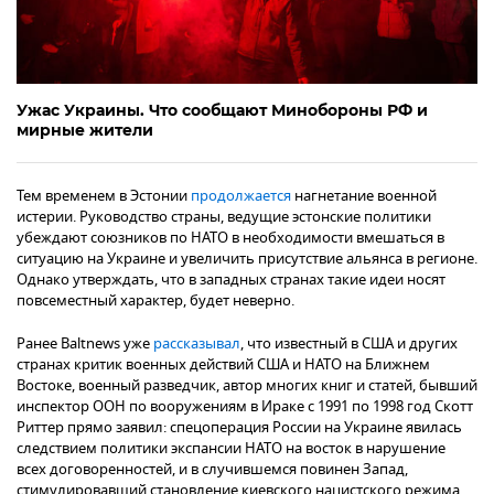
Ужас Украины. Что сообщают Минобороны РФ и
мирные жители
Тем временем в Эстонии
продолжается
нагнетание военной
истерии. Руководство страны, ведущие эстонские политики
убеждают союзников по НАТО в необходимости вмешаться в
ситуацию на Украине и увеличить присутствие альянса в регионе.
Однако утверждать, что в западных странах такие идеи носят
повсеместный характер, будет неверно.
Ранее Baltnews уже
рассказывал
, что известный в США и других
странах критик военных действий США и НАТО на Ближнем
Востоке, военный разведчик, автор многих книг и статей, бывший
инспектор ООН по вооружениям в Ираке с 1991 по 1998 год Скотт
Риттер прямо заявил: спецоперация России на Украине явилась
следствием политики экспансии НАТО на восток в нарушение
всех договоренностей, и в случившемся повинен Запад,
стимулировавший становление киевского нацистского режима.