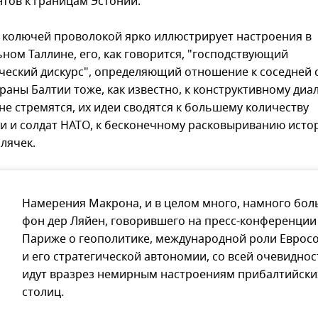
тов к границам Эстонии.
 колючей проволокой ярко иллюстрирует настроения в
ном Таллине, его, как говорится, "господствующий
ческий дискурс", определяющий отношение к соседней 
раны Балтии тоже, как известно, к конструктивному диал
не стремятся, их идеи сводятся к большему количеству
и и солдат НАТО, к бесконечному расковыриванию исто
лячек.
Намерения Макрона, и в целом много, намного бо
фон дер Ляйен, говорившего на пресс-конференции
Париже о геополитике, международной роли Еврос
и его стратегической автономии, со всей очевидно
идут вразрез немирным настроениям прибалтийски
столиц.