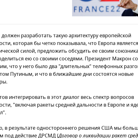
 должен разработать такую архитектуру европейской
ости, которая бы четко показывала, что Европа являетс
ической силой, предложить обсудить ее своим союзник
оделиться ею со своими соседями. Президент Макрон с
тим, что у него было два "длительных" телефонных разго
том Путиным, и что в ближайшие дни состоятся новые
ры.
тов интегрировать в этот диалог весь спектр вопросов
ости, "включая ракеты средней дальности в Европе и я
л".
, в результате одностороннего решения США мы больш
м под действие ДРСМД (
Договор о ликвидации ракет сред