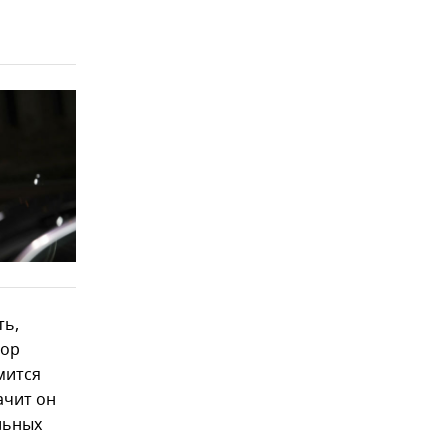
ть,
тор
мится
ачит он
льных