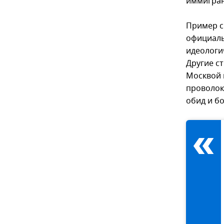
иммигран
Пример с
официаль
идеологи
Другие ст
Москвой 
проволок
обид и бо