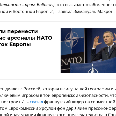
альности – прим. Baltnews)
, что вызывает озабоченност
ной и Восточной Европы", – заявил Эммануэль Макрон.
ли перенести
ые арсеналы НАТО
ток Европы
ен диалог с Россией, которая в силу нашей географии и
 ключевым игроком в той европейской безопасности, чт
 построить", –
сказал
французский лидер на совместной
том Еврокомиссии Урсулой фон дер Ляйен пресс-конфе
ной инаугурации французского председательства в Сов