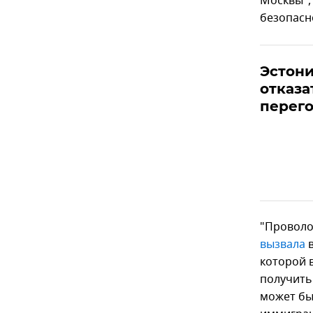
Москвы",
безопасн
Эстон
отказа
перего
"Проволо
вызвала
в
которой 
получить
может бы