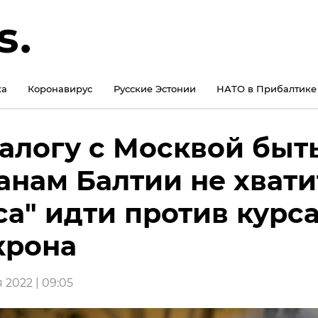
ка
Коронавирус
Русские Эстонии
НАТО в Прибалтике
алогу с Москвой быть
анам Балтии не хвати
са" идти против курс
крона
 2022 | 09:05