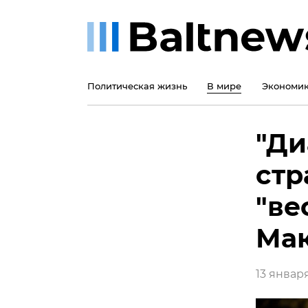
Политическая жизнь
В мире
Экономи
"Ди
стр
"ве
Ма
13 января