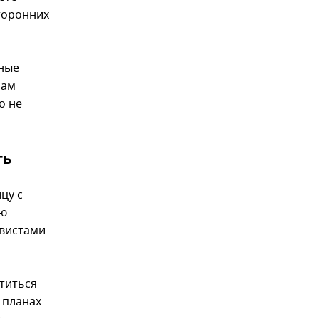
торонних
дные
нам
о не
ть
цу с
ую
рвистами
етиться
 планах