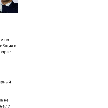
я
ам по
ообщил в
вора с
дерный
е не
ней и