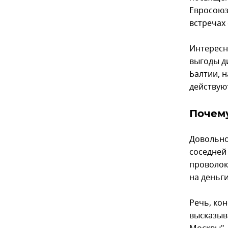
Евросоюз
встречах 
Интересн
выгоды д
Балтии, 
действую
Почему
Довольно 
соседней
проволок
на деньг
Речь, ко
высказыв