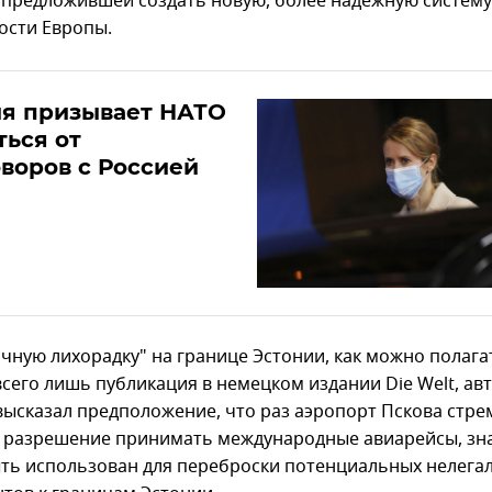
 предложившей создать новую, более надежную систему
ости Европы.
ия призывает НАТО
ться от
воров с Россией
чную лихорадку" на границе Эстонии, как можно полага
сего лишь публикация в немецком издании Die Welt, ав
высказал предположение, что раз аэропорт Пскова стре
 разрешение принимать международные авиарейсы, зн
ть использован для переброски потенциальных нелега