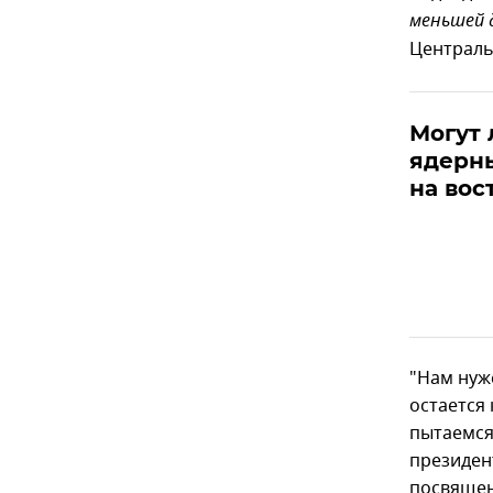
меньшей д
Централь
Могут 
ядерн
на вос
"Нам нуж
остается
пытаемся
президен
посвящен