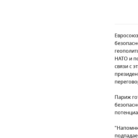
Евросоюз
безопасн
геополит
НАТО и п
связи с э
президен
перегово
Париж го
безопасн
потенциа
"Напомню
подпадае