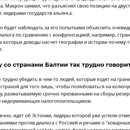
а. Макрон заявил, что разъяснял свою позицию на двус
с лидерами государств альянса.
о будет наблюдать за его попытками объяснить очеви
иалога по сравнению с конфронтацией, например, стра
на которых доводы насчет географии и истории почему-т
т.
 со странами Балтии так трудно говори
трудно убедить в чем-то людей, которые ездят на грани
 страной для того лишь, чтобы полюбоваться на колюч
у, разматываемую срочно призванными на сборы резе
и недоумевающих налогоплательщиков.
нечно, идет об Эстонии, лидеры которой уже успели отм
аниями против диалога с Россией и речами о "коварных