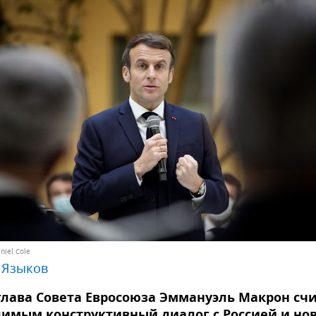
niel Cole
 Языков
лава Совета Евросоюза Эммануэль Макрон сч
имым конструктивный диалог с Россией и но