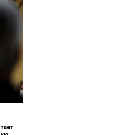
итает
вую