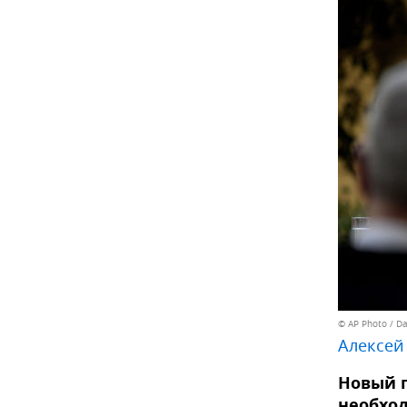
© AP Photo / Da
Алексей
Новый г
необход