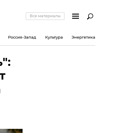
Все материалы
Россия-Запад
Культура
Энергетика
":
т
а