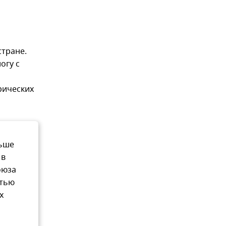
стране.
огу с
рических
льше
 в
оюза
стью
х