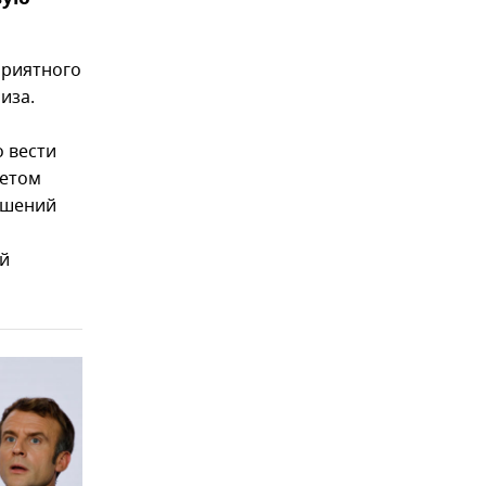
приятного
иза.
 вести
четом
ошений
ой