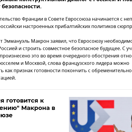
 безопасности.
тельство Франции в Совете Евросоюза начинается с не
российски настроенных прибалтийских политиков сюрпр
т Эммануэль Макрон заявил, что Евросоюзу необходимо
 Россией и строить совместное безопасное будущее. С у
о произнесено это во время очередного обострения отн
юсселем и Москвой, слова французского лидера можно
ть как признак готовности покончить с обременительн
ацией.
я готовится к
ению" Макрона в
оюзе