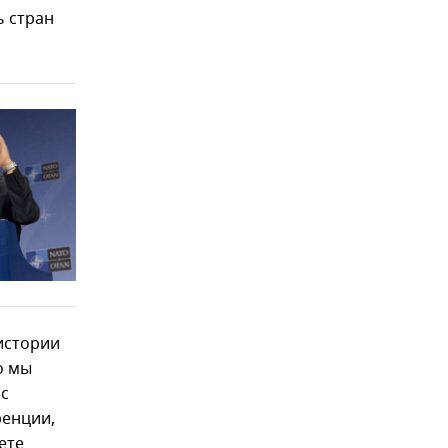
ь стран
 истории
о мы
 с
ренции,
ете