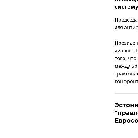
систему
Председа
для анти
Президен
диалог с
того, чт
между Бр
трактова
конфронт
Эстони
"правл
Еврос