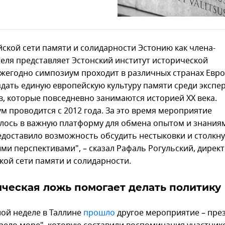
йской сети памяти и солидарности Эстонию как члена-
еля представляет Эстонский институт исторической
Ежегодно симпозиум проходит в различных странах Евр
здать единую европейскую культуру памяти среди экспе
в, которые повседневно занимаются историей XX века.
м проводится с 2012 года. За это время мероприятие
лось в важную платформу для обмена опытом и знаниям
едоставило возможность обсудить нестыковки и столкну
ми перспективами", – сказал Рафаль Рогульский, дирек
кой сети памяти и солидарности.
ческая ложь помогает делать политику
ой неделе в Таллине
прошло
другое мероприятие – пре