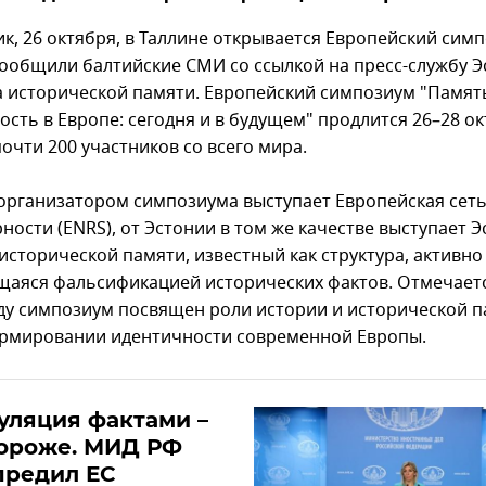
ик, 26 октября, в Таллине открывается Европейский сим
сообщили балтийские СМИ со ссылкой на пресс-службу Э
а исторической памяти. Европейский симпозиум "Памят
сть в Европе: сегодня и в будущем" продлится 26–28 ок
очти 200 участников со всего мира.
организатором симпозиума выступает Европейская сет
ности (ENRS), от Эстонии в том же качестве выступает 
исторической памяти, известный как структура, активно
аяся фальсификацией исторических фактов. Отмечаетс
оду симпозиум посвящен роли истории и исторической п
ормировании идентичности современной Европы.
уляция фактами –
дороже. МИД РФ
предил ЕС