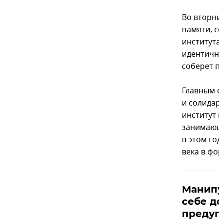
Во вторн
памяти, 
институт
идентично
соберет п
Главным 
и солидар
институт 
занимающ
в этом г
века в ф
Манип
себе 
преду