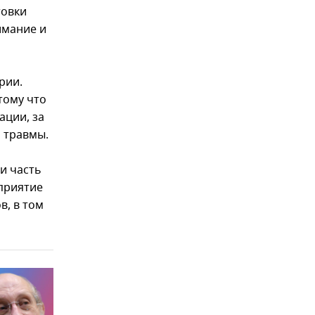
товки
имание и
рии.
тому что
ации, за
 травмы.
и часть
приятие
, в том