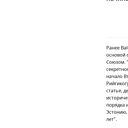
Ранее Ba
основой 
Союзом. 
секретно
начало В
Рийгиког
статье, 
историче
порядка 
Эстонию,
лет".