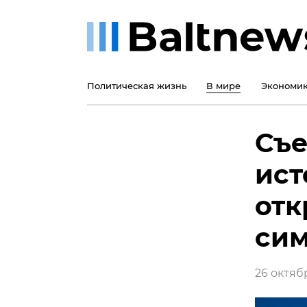
Политическая жизнь
В мире
Экономи
Съе
ист
отк
сим
26 октябр