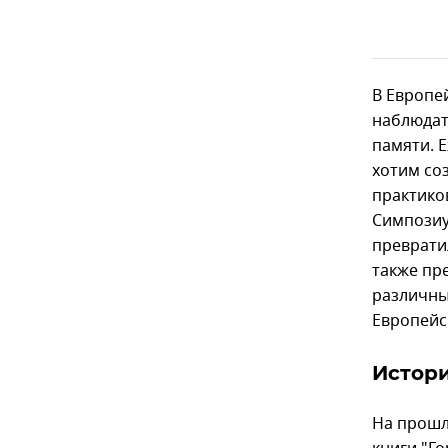
В Европе
наблюдат
памяти. 
хотим со
практико
Симпозиу
преврати
также пр
различны
Европейс
Истори
На прошл