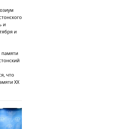
позиум
стонского
ь и
тября и
ь памяти
Эстонский
я, что
амяти XX