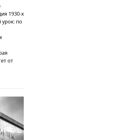
е
ия 1930-х
 урок: по
м
рая
ет от