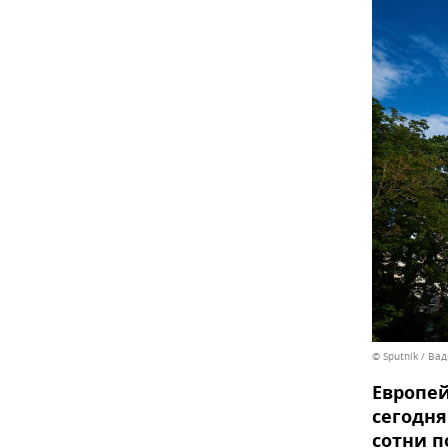
© Sputnik / Ва
Европей
сегодня
сотни 