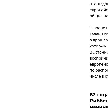
площадок
европейс
общие це
"Европе 
Таллин х
в прошло
которыми
В Эстони
восприни
европейс
по распр
числе в 
82 год
Риббен
начина