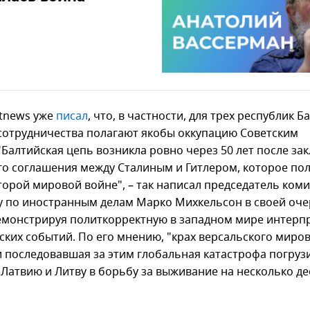
ltnews уже
писал
, что, в частности, для трех республик Б
сотрудничества полагают якобы оккупацию Советским
"Балтийская цепь возникла ровно через 50 лет после за
го соглашения между Сталиным и Гитлером, которое по
торой мировой войне", – так написал председатель ком
у по иностранным делам Марко Михкельсон в своей оч
демонстрируя политкорректную в западном мире интер
ских событий. По его мнению, "крах версальского миро
и последовавшая за этим глобальная катастрофа погруз
 Латвию и Литву в борьбу за выживание на несколько де