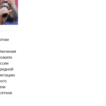
алтии
ключения
ложило
иссии
ередной
претацию
вого
или
сятков