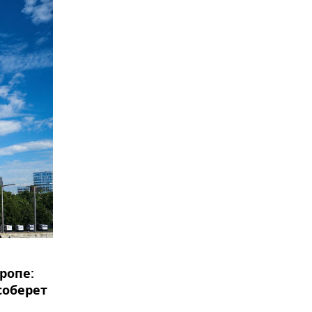
ропе:
соберет