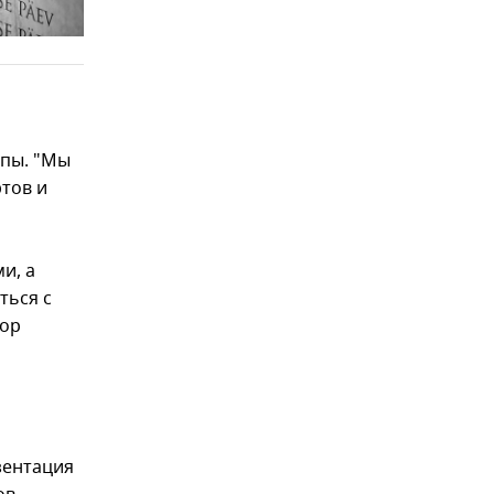
опы. "Мы
ртов и
и, а
ться с
тор
зентация