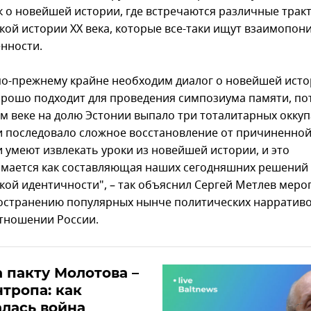
 о новейшей истории, где встречаются различные трак
кой истории XX века, которые все-таки ищут взаимопон
нности.
по-прежнему крайне необходим диалог о новейшей исто
орошо подходит для проведения симпозиума памяти, по
м веке на долю Эстонии выпало три тоталитарных оккуп
 последовало сложное восстановление от причиненной
и умеют извлекать уроки из новейшей истории, и это
мается как составляющая наших сегодняшних решений 
кой идентичности", – так объяснил Сергей Метлев меро
остранению популярных нынче политических нарративов
отношении России.
а пакту Молотова –
тропа: как
лась война