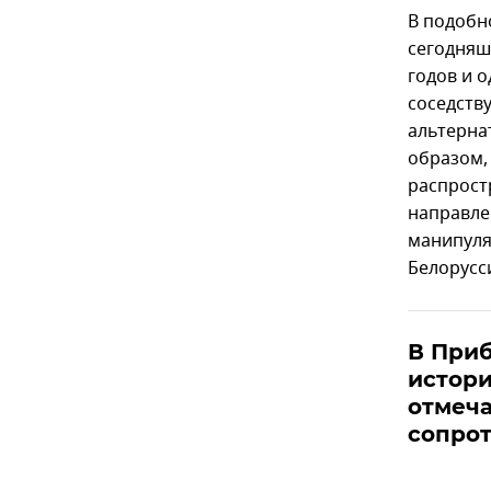
В подобн
сегодняш
годов и 
соседств
альтерна
образом,
распрост
направле
манипуля
Белорусси
В Приб
истори
отмеча
сопро