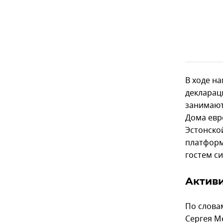
В ходе н
декларац
занимают
Дома евр
Эстонско
платформ
гостем с
Актив
По слова
Сергея М