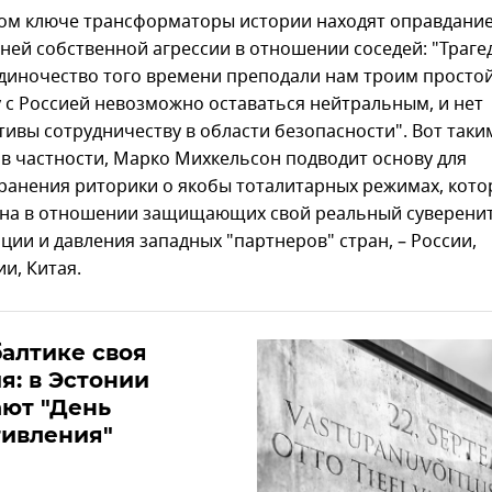
ом ключе трансформаторы истории находят оправдани
ней собственной агрессии в отношении соседей: "Трагед
одиночество того времени преподали нам троим простой
у с Россией невозможно оставаться нейтральным, и нет
тивы сотрудничеству в области безопасности". Вот таки
 в частности, Марко Михкельсон подводит основу для
ранения риторики о якобы тоталитарных режимах, кото
на в отношении защищающих свой реальный суверенит
ции и давления западных "партнеров" стран, – России,
и, Китая.
алтике своя
я: в Эстонии
ют "День
тивления"