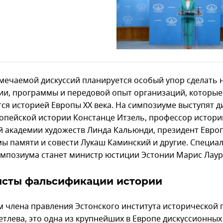
амечаемой дискуссий планируется особый упор сделать 
ии, программы и передовой опыт организаций, которые
ся историей Европы XX века. На симпозиуме выступят д
опейской истории Констанце Итзель, профессор истори
й академии художеств Линда Кальюнди, президент Евро
ы памяти и совести Лукаш Каминский и другие. Специ
импозиума станет министр юстиции Эстонии Марис Лаур
исты фальсификации истории
м члена правления Эстонского института исторической 
етлева, это одна из крупнейших в Европе дискуссионных