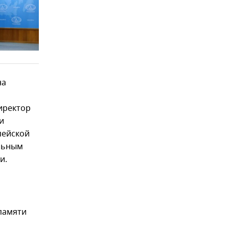
на
иректор
и
пейской
альным
и.
памяти