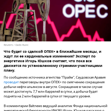
Reuters / Dado Ruvic
Что будет со сделкой ОПЕК+ в ближайшие месяцы, и
ждут ли ее кардинальные изменения? Эксперт по
энергетике Игорь Юшков считает, что пока все
движется по установленному странами-участницами
плану.
По сообщению источника агентства "Прайм", Саудовская Аравия
проводит
переговоры внутри ОПЕК+ по смягчению сокращения
добычи нефти альянсом в августе. Сокращение в таком случае
может достигнуть 7,7 млн баррелей в сутки, а добыча будет
поднята на 2 млн баррелей в сутки от текущего уровня.
В комментарии Baltnews ведущий аналитик Фонда национальной
энергетической безопасности (ФНЭБ) Игорь Юшков рассказал о