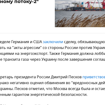
ному потоку-2"
неделе Германия и США
заключили
сделку, обязывающую
ать на "акты агрессии" со стороны России против Украи
нкциями на энергоэкспорт. Также Германия должна лобб
е транзита газа через Украину после завершения согла
.
кретарь президента России Дмитрий Песков
приветство
однако негативно оценил обвинения во "вредоносных дей
краины. Песков отметил, что Москва всегда была и остае
енным гарантом энергетической безопасности.