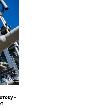
отоку –
ет