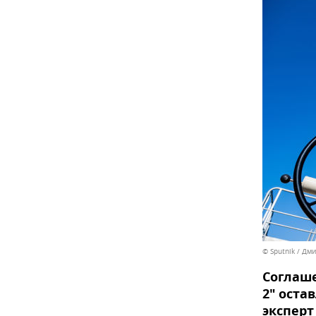
© Sputnik / Дм
Соглаше
2" оста
эксперт