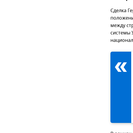
Сделка Г
положени
между ст
системы 
национал