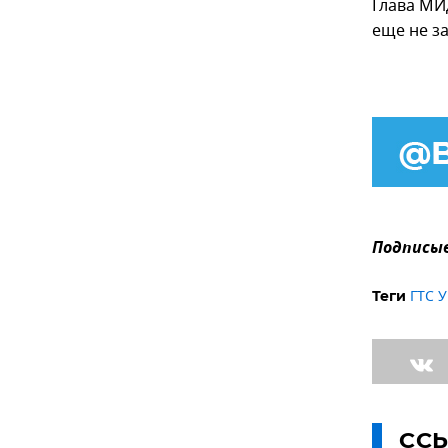
Глава МИ
еще не з
Подписыв
ГТС 
Теги
СС