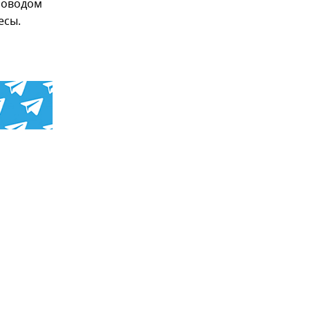
проводом
есы.