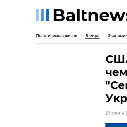
Политическая жизнь
В мире
Экономи
США
чем
"Се
Ук
23 июля 2