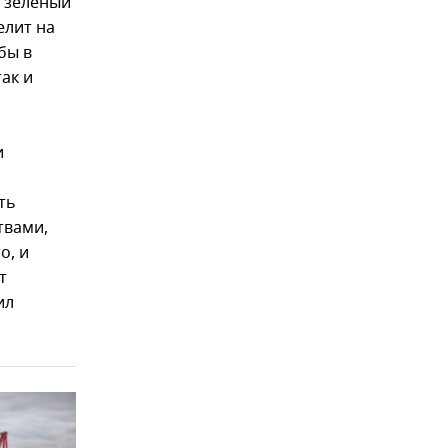
 "зеленый
елит на
бы в
ак и
и
ть
твами,
о, и
т
ил