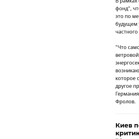
В рамках
фонд", ч
это по ме
будущем у
частного 
"Что сам
ветровой
энергосе
возникаю
которое 
другое пр
Германия 
Фролов.
Киев п
критик