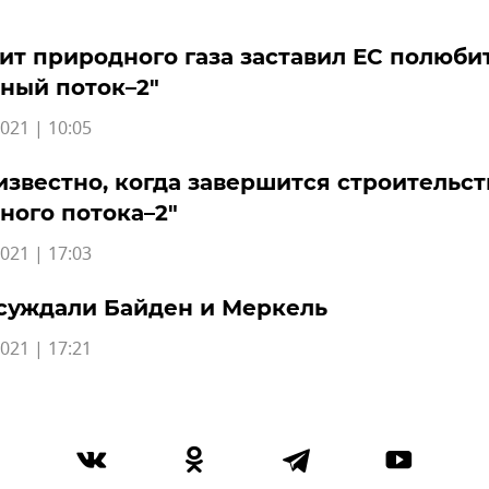
т природного газа заставил ЕС полюби
ный поток–2"
021 | 10:05
известно, когда завершится строительст
ного потока–2"
021 | 17:03
суждали Байден и Меркель
021 | 17:21