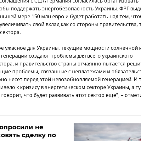
 соглашения с США Германия согласилась организовать
тобы поддержать энергобезопасность Украины. ФРГ выд
ньшей мере 150 млн евро и будет работать над тем, что
величивать свой вклад как со стороны правительства, т
сектора.
ое ужасное для Украины, текущие мощности солнечной 
 генерации создают проблемы для всего украинского
ктора, и правительство страны отчаянно пытается реши
щие проблемы, связанные с неплатежами и обязательс
оно несет перед этой невозобновляемой генерацией. И т
ивело к кризису в энергетическом секторе Украины, а ту
говорит, что будет развивать этот сектор еще", – отмет
опросили не
овать сделку по