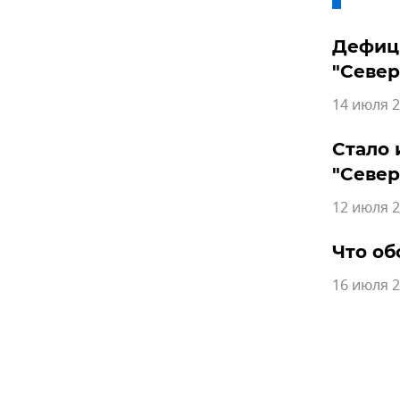
Дефици
"Север
14 июля 2
Стало 
"Север
12 июля 2
Что об
16 июля 2