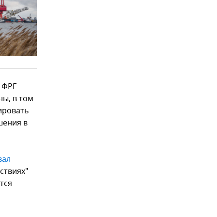
 ФРГ
ны, в том
ировать
шения в
вал
ствиях"
тся