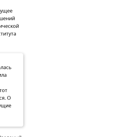
кущее
ошений
тической
ститута
алась
ила
тот
ся. О
кущие