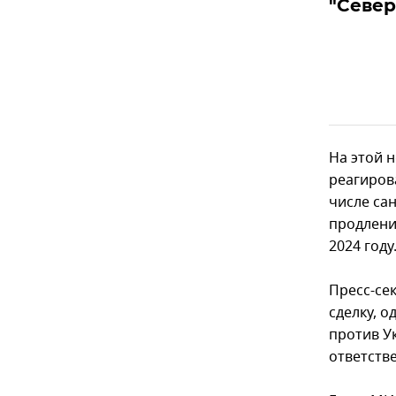
"Север
На этой 
реагиров
числе са
продлени
2024 году
Пресс-се
сделку, 
против У
ответств