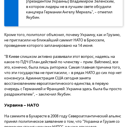
[президентом Украины] Владимиром Зеленским,
в котором лидеры не в лучшем свете обсудили
канцлера Германии Ангелу Меркель", – отметил
Якубин.
Кроме того, политолог объяснил, почему Украину, как и Грузию,
не пригласили на ближайший саммит НАТО в Брюсселе,
проведение которого запланировано на 14 июня.
"В Киеве слишком активно развивали этот вопрос, надеясь на
какое-то ПДЧ (План действий по членству – прим. Baltnews), все
это, конечно, была лишь риторика. Самая главная причина того,
что эти государства не пригласили, – в рядах НАТО до сих пор нет
консенсуса. Администрация США сегодня занята
восстановлением евроатлантического единства, в первую
очередь с Германией и Францией. Украина здесь была бы просто
раздражителем", – заключил Якубин.
Украина – НАТО
На саммите в Бухаресте в 2008 году Североатлантический альянс
принял политическое заявление о том, что "Украина и Грузия со
временем станут членами НАТО", однако отказался