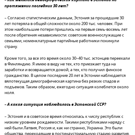
– Как менялась демографическая картина в Эстонии на
протяжении последних 30 лет?
– Согласно статистическим данным, Эстония за прошедшие 30
лет потеряла в общей сложности около 200 тыс. человек. При
этом наибольшие потери пришлись на первые семь-восемь лет
после обретения независимости: советские военнослужащие с
семьями, номенклатурные партийные работники покинули
страну.
Кроме того, за все это время около 30–40 тыс. эстонцев переехали
в Финляндию. Я имею в виду не тех, кто приезжает туда на
заработки и возвращается домой, а тех, кто получил финское
гражданство. В целом последние 20 лет в Эстонии наблюдается
вялотекущая демографическая картина без резких спадов и
подъемов. Таким образом, ежегодно ситуация колеблется около
ноля.
– А какая ситуация наблюдалась в Эстонской ССР?
– Эстония и в советское время относилась к числу республик с
низким уровнем рождаемости. Такими республиками наряду с
ней были Латвия, Россия и, как ни странно, Украина. Это были
общества, переходящие в постиндустриальную стадию развития.