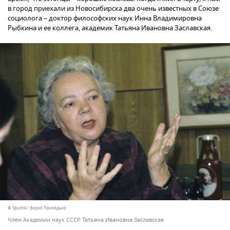
в город приехали из Новосибирска два очень известных в Союзе
социолога – доктор философских наук Инна Владимировна
Рыбкина и ее коллега, академик Татьяна Ивановна Заславская.
© Sputnik / Борис Приходько
Член Академии наук СССР Татьяна Ивановна Заславская