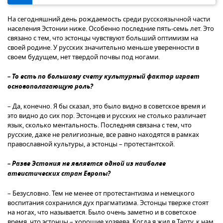
На сегодняшний день рождаемость среди русскоязычной части
населения Эстонии ниже. Особенно последние пять-семь лет. Это
связано с тем, что эстонцы чувствуют больший оптимизм на
своей родине. У русских значительно меньше уверенности в
своем будущем, нет твердой почвы под ногами.
– То есть по большому счету культурный фактор играет
основополагающую роль?
– Да, конечно. Я бы сказал, это было видно в советское время и
это видно до сих пор. Эстонцев и русских не столько различает
язык, сколько ментальность. Последняя связана с тем, что
русские, даже не религиозные, все равно находятся в рамках
православной культуры, а эстонцы – протестантской.
– Разве Эстония не является одной из наиболее
атеистических стран Европы?
– Безусловно. Тем не менее от протестантизма и немецкого
воспитания сохранился дух прагматизма. Эстонцы тверже стоят
на ногах, что называется. Было очень заметно и в советское
время, что эстонцы – хорошие хозяева. Когда я жил в Тарту, к нам