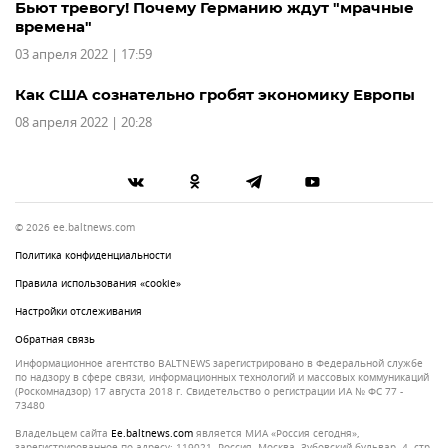
Бьют тревогу! Почему Германию ждут "мрачные
времена"
03 апреля 2022 | 17:59
Как США сознательно гробят экономику Европы
08 апреля 2022 | 20:28
© 2026 ee.baltnews.com
Политика конфиденциальности
Правила использования «cookie»
Настройки отслеживания
Обратная связь
Информационное агентство BALTNEWS зарегистрировано в Федеральной службе
по надзору в сфере связи, информационных технологий и массовых коммуникаций
(Роскомнадзор) 17 августа 2018 г. Свидетельство о регистрации ИА № ФС 77 -
73480
Владельцем сайта
ee.baltnews.com
является МИА «Россия сегодня»,
зарегистрированное по адресу: 119021, Россия, Москва, Зубовский бульвар, 4, стр.