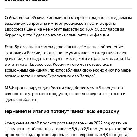
Сейчас европейские экономисты говорят о том, что с ожидаемым
введением запрета на импорт российской нефти в страны
Евросоюза цены на нее могут вырасти до 180-190 долларов за
баррель, и это будет означать новый виток инфляции.
Если Брюссель и в самом деле ставит себе целью обрушение
экономики России, то он явно не учитывает то следствие своих
действий, что падать все буду вместе, хотя и с разной высоты. Но
в отличие от Евросоюза, Россия много лет готовилась к
возможным санкциям, приспосабливая свою экономику по мере
возможностей к атаке "коллективного Запада".
МВФ прогнозирует для России спад более чем в 8 процентов
валового внутреннего продукта, но вполне вероятно, что он и
здесь ошибается.
Германия и Италия потянут "вниз" всю еврозону
Фонд снизил свой прогноз роста еврозоны на 2022 год сразу на
1,1 пункта – с обещанных в январе 3,9 до 2,8 процента (а в октябре
прошлого года прогнозировался рост еврозоны в 4,3 процента).