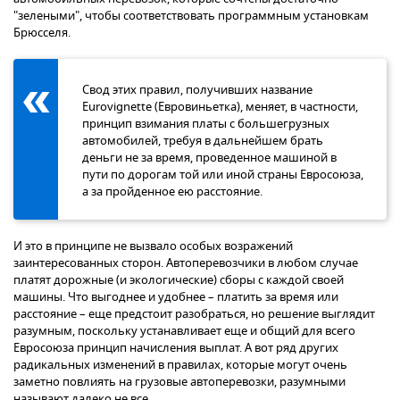
"зелеными", чтобы соответствовать программным установкам
Брюсселя.
Свод этих правил, получивших название
Eurovignette (Евровиньетка), меняет, в частности,
принцип взимания платы с большегрузных
автомобилей, требуя в дальнейшем брать
деньги не за время, проведенное машиной в
пути по дорогам той или иной страны Евросоюза,
а за пройденное ею расстояние.
И это в принципе не вызвало особых возражений
заинтересованных сторон. Автоперевозчики в любом случае
платят дорожные (и экологические) сборы с каждой своей
машины. Что выгоднее и удобнее – платить за время или
расстояние – еще предстоит разобраться, но решение выглядит
разумным, поскольку устанавливает еще и общий для всего
Евросоюза принцип начисления выплат. А вот ряд других
радикальных изменений в правилах, которые могут очень
заметно повлиять на грузовые автоперевозки, разумными
называют далеко не все.