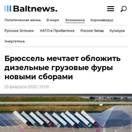
Политическая жизнь
В мире
Экономика
Коронавирус
Русские Эстонии
НАТО в Прибалтике
Россия-Запад
Культура
Энергетика
Брюссель мечтает обложить
дизельные грузовые фуры
новыми сборами
25 февраля 2022 | 13:05