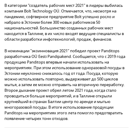
В категории "создатель рабочих мест 2021" в лидеры выбилась
компания Bolt Technology OÜ. Отмечается, что, несмотря на
пандемию, софтверное предприятие Bolt успешно росло и
набрало в Эстонии более 300 новых работников 50
национальностей. Большинство созданных рабочих мест
находится в Таллине, в их число входят ведущие специалисты в
области разработки инфотехнологий, продаж, финансов.
В номинации "экоинновация 2021" победил проект Panditops
разработчика OÜ Eesti Pandipakend. Сообщается, что с 2019 года
продукцию Panditops впервые начали использовать на
мероприятиях. При этом использование одноразовой посуды в
Эстонии неуклонно снижалось год от года. Посуда, которую
можно использовать повторно, выдерживает до 500 циклов
мытья, а затем ее можно отправить на вторичную переработку.
Второе дыхание проект обрел летом 2021 года, когда стало
проводиться больше мероприятий, и в Таллине открыли
крупнейший в странах Балтии центр по аренде и мытью
многоразовой посуды. В итоге использование продукции
Panditops на мероприятиях этого лета помогло предотвратить
появление четырех тонн отходов.