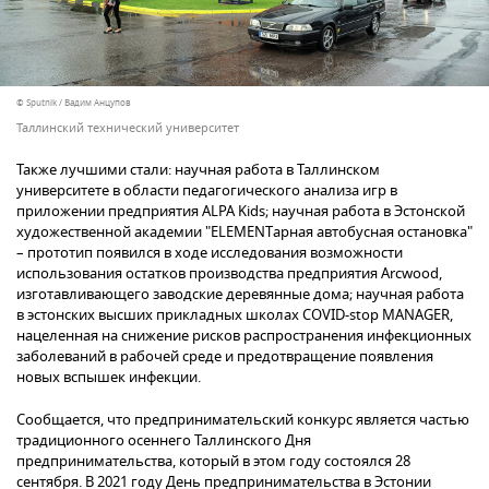
© Sputnik / Вадим Анцупов
Таллинский технический университет
Также лучшими стали: научная работа в Таллинском
университете в области педагогического анализа игр в
приложении предприятия ALPA Kids; научная работа в Эстонской
художественной академии "ELEMENTарная автобусная остановка"
– прототип появился в ходе исследования возможности
использования остатков производства предприятия Arcwood,
изготавливающего заводские деревянные дома; научная работа
в эстонских высших прикладных школах COVID-stop MANAGER,
нацеленная на снижение рисков распространения инфекционных
заболеваний в рабочей среде и предотвращение появления
новых вспышек инфекции.
Сообщается, что предпринимательский конкурс является частью
традиционного осеннего Таллинского Дня
предпринимательства, который в этом году состоялся 28
сентября. В 2021 году День предпринимательства в Эстонии