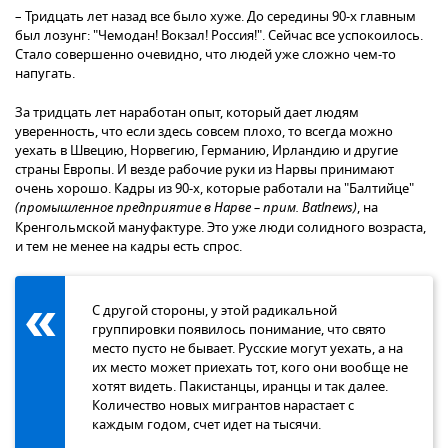
– Тридцать лет назад все было хуже. До середины 90-х главным
был лозунг: "Чемодан! Вокзал! Россия!". Сейчас все успокоилось.
Стало совершенно очевидно, что людей уже сложно чем-то
напугать.
За тридцать лет наработан опыт, который дает людям
уверенность, что если здесь совсем плохо, то всегда можно
уехать в Швецию, Норвегию, Германию, Ирландию и другие
страны Европы. И везде рабочие руки из Нарвы принимают
очень хорошо. Кадры из 90-х, которые работали на "Балтийце"
(промышленное предприятие в Нарве – прим. Batlnews)
, на
Кренгольмской мануфактуре. Это уже люди солидного возраста,
и тем не менее на кадры есть спрос.
С другой стороны, у этой радикальной
группировки появилось понимание, что свято
место пусто не бывает. Русские могут уехать, а на
их место может приехать тот, кого они вообще не
хотят видеть. Пакистанцы, иранцы и так далее.
Количество новых мигрантов нарастает с
каждым годом, счет идет на тысячи.