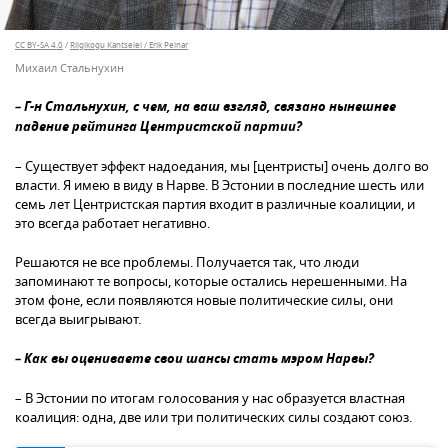
CC BY-SA 4.0
/
Riigikogu Kantselei / Erik Peinar
Михаил Стальнухин
– Г-н Стальнухин, с чем, на ваш взгляд, связано нынешнее
падение рейтинга Центристской партии?
– Существует эффект надоедания, мы [центристы] очень долго во
власти. Я имею в виду в Нарве. В Эстонии в последние шесть или
семь лет Центристская партия входит в различные коалиции, и
это всегда работает негативно.
Решаются не все проблемы. Получается так, что люди
запоминают те вопросы, которые остались нерешенными. На
этом фоне, если появляются новые политические силы, они
всегда выигрывают.
– Как вы оцениваете свои шансы стать мэром Нарвы?
– В Эстонии по итогам голосования у нас образуется властная
коалиция: одна, две или три политических силы создают союз.