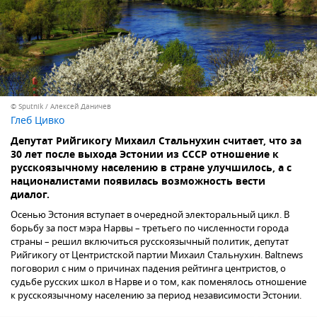
© Sputnik / Алексей Даничев
Глеб Цивко
Депутат Рийгикогу Михаил Стальнухин считает, что за
30 лет после выхода Эстонии из СССР отношение к
русскоязычному населению в стране улучшилось, а с
националистами появилась возможность вести
диалог.
Осенью Эстония вступает в очередной электоральный цикл. В
борьбу за пост мэра Нарвы – третьего по численности города
страны – решил включиться русскоязычный политик, депутат
Рийгикогу от Центристской партии Михаил Стальнухин. Baltnews
поговорил с ним о причинах падения рейтинга центристов, о
судьбе русских школ в Нарве и о том, как поменялось отношение
к русскоязычному населению за период независимости Эстонии.