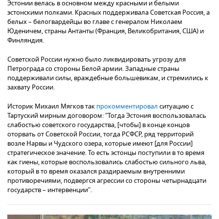
Эстонии велась в основном между красными и белыми
эстонскими полками. Красных поддерживала Советская Россия, а
белых – белогвардейцы во главе с генералом Николаем
Юденичем, страны Антанты (Франция, Великобритания, США) и
Финляндия.
Советской России нужно было ликвидировать угрозу для
Петрограда со стороны Белой армии. Западные страны
поддерживали силы, враждебные большевикам, и стремились к
захвату России.
Историк Михаил Мягков так
прокомментировал
ситуацию с
Тартуский мирным договором: "Тогда Эстония воспользовалась
слабостью советского государства, [чтобы] в конце концов
оторвать от Советской России, тогда РСФСР, ряд территорий
возле Нарвы и Чудского озера, которые имеют [для России]
стратегическое значение. То есть эстонцы поступили в то время
как гиены, которые воспользовались слабостью сильного льва,
который в то время оказался раздираемым внутренними
противоречиями, подвергся агрессии со стороны четырнадцати
государств – интервенции".