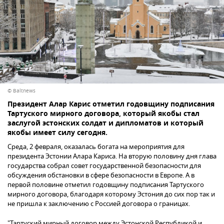
© Baltnews
Президент Алар Карис отметил годовщину подписания
Тартуского мирного договора, который якобы стал
заслугой эстонских солдат и дипломатов и который
якобы имеет силу сегодня.
Среда, 2 февраля, оказалась богата на мероприятия для
президента Эстонии Алара Кариса. На вторую половину дня глава
государства собрал совет государственной безопасности для
обсуждения обстановки в сфере безопасности в Европе. А в
первой половине отметил годовщину подписания Тартуского
мирного договора, благодаря которому Эстония до сих пор так и
не пришла к заключению с Россией договора о границах.
"Тартуский мирный договор между Эстонской Республикой и