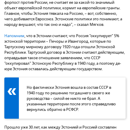
форпост против России, не считает ее за какой-то значимый
объект европейской политики, кормит на европейские гранты.
Главное, чтобы Эстония тявкала на Россию, – вот, собственно,
чего добивается Евросоюз. Эстонские политики это понимают, а
народу внушают, что так оно и надо", – сказал Мягков.
Напомним
, что в Эстонии считают, что Россия "оккупирует" 5%
эстонской территории – Печоры и Ивангород, которые по
Тартускому мирному договору 1920 года отошли Эстонской
Республике. Тартуский договор в Эстонии считают действующим,
оправдывая такое отношение заявлением, что СССР
"оккупировал" Эстонскую Республику в 1940 году, а поэтому де-
юре Эстония оставалась действующим государством.
Но фактически Эстония вошла в состав СССР в
1940 году по решению тогдашнего своего же
руководства – силой ее никто не брал. А
указанные территории после этого справедливо
вернулись обратно в РСФСР.
Прошло уже 30 лет, как между Эстонией и Россией составлен