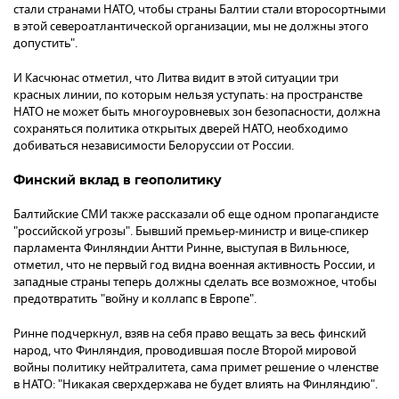
стали странами НАТО, чтобы страны Балтии стали второсортными
в этой североатлантической организации, мы не должны этого
допустить".
И Касчюнас отметил, что Литва видит в этой ситуации три
красных линии, по которым нельзя уступать: на пространстве
НАТО не может быть многоуровневых зон безопасности, должна
сохраняться политика открытых дверей НАТО, необходимо
добиваться независимости Белоруссии от России.
Финский вклад в геополитику
Балтийские СМИ также рассказали об еще одном пропагандисте
"российской угрозы". Бывший премьер-министр и вице-спикер
парламента Финляндии Антти Ринне, выступая в Вильнюсе,
отметил, что не первый год видна военная активность России, и
западные страны теперь должны сделать все возможное, чтобы
предотвратить "войну и коллапс в Европе".
Ринне подчеркнул, взяв на себя право вещать за весь финский
народ, что Финляндия, проводившая после Второй мировой
войны политику нейтралитета, сама примет решение о членстве
в НАТО: "Никакая сверхдержава не будет влиять на Финляндию".