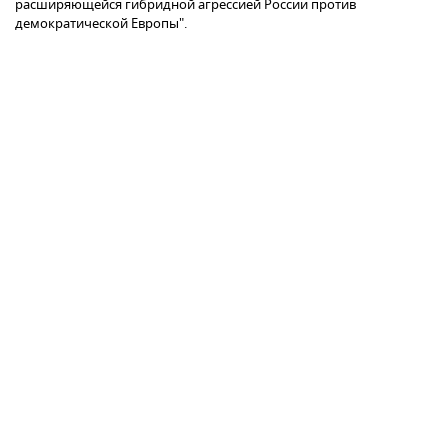
расширяющейся гибридной агрессией России против
демократической Европы".