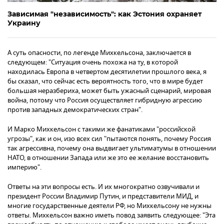
Зависимая "независимость": как Эстония охраняет
Украину
А суть опасности, по легенде Михкельсона, заключается в
следующем: "Ситуация очень похожа на ту, в которой
находилась Европа в четвертом десятилетии прошлого века, я
бы сказал, что сейчас есть вероятность того, что в мире будет
большая неразбериха, может быть ужасный сценарий, мировая
война, потому что Россия осуществляет гибридную агрессию
против западных демократических стран".
И Марко Михкельсон с такими же фанатиками "российской
угрозы", как и он, изо всех сил "пытаются понять, почему Россия
так агрессивна, почему она выдвигает ультиматумы в отношении
НАТО, в отношении Запада или же это ее желание восстановить
империю".
Ответы на эти вопросы есть. И их многократно озвучивали и
президент России Владимир Путин, и представители МИД, и
многие государственные деятели РФ, но Михкельсону не нужны
ответы. Михкельсон важно иметь повод заявить следующее: "Эта