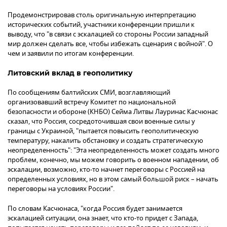
Продемонстрировав столь оригинальную интерпретацию
исторических событий, участники конференции пришли к
выводу, что "в связи с эскалацией со стороны России западный
мир должен сделать все, чтобы избежать сценария с войной". О
чем и заявили по итогам конференции.
Литовский вклад в геополитику
По сообщениям балтийских СМИ, возглавляющий
организовавший встречу Комитет по национальной
безопасности и обороне (КНБО) Сейма Литвы Лауринас Касчюнас
сказал, что Россия, сосредоточившая свои военные силы у
границы с Украиной, "пытается повысить геополитическую
температуру, накалить обстановку и создать стратегическую
неопределенность": "Эта неопределенность может создать много
проблем, конечно, мы можем говорить о военном нападении, об
эскалации, возможно, кто-то начнет переговоры с Россией на
определенных условиях, но в этом самый большой риск – начать
переговоры на условиях России".
По словам Касчюнаса, "когда Россия будет занимается
эскалацией ситуации, она знает, что кто-то придет с Запада,