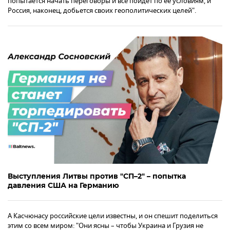
попытается начать переговоры и все пойдет по ее условиям, и
Россия, наконец, добьется своих геополитических целей".
Выступления Литвы против "СП–2" – попытка
давления США на Германию
А Касчюнасу российские цели известны, и он спешит поделиться
этим со всем миром: "Они ясны – чтобы Украина и Грузия не