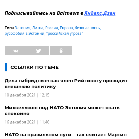
Подписывайтесь на Baltnews в
Яндекс.Дзен
Эстония
,
Литва
,
Россия
,
Европа
,
безопасность
,
Теги
русофобия в Эстонии
,
"российская угроза"
ССЫЛКИ ПО ТЕМЕ
Дела гибридные: как член Рийгикогу проводит
внешнюю политику
10 декабря 2021 | 12:15
Михкельсон: под НАТО Эстония может спать
спокойно
16 декабря 2021 | 11:46
НАТО на правильном пути – так считает Мартин