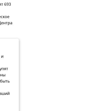
ят 693
еское
Центра
 и
упят
аны
 быть
евший