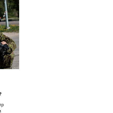
?
тр
и