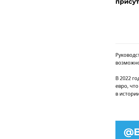
присут
Руководс
возможно
В 2022 го
евро, чт
в истори