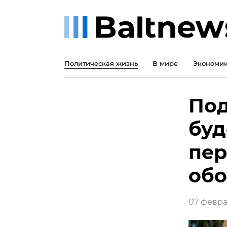
Политическая жизнь
В мире
Экономи
Под
буд
пер
об
07 феврал