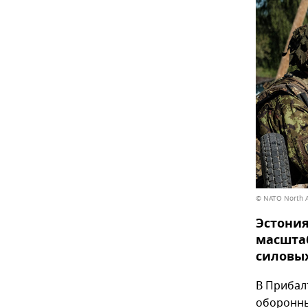
© NATO North A
Эстония
масштаб
силовых
В Прибал
оборонны