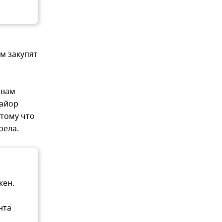
м закупят
овам
майор
отому что
рела.
жен.
нта