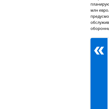
планирую
млн евро
предусмо
обслужив
оборонны