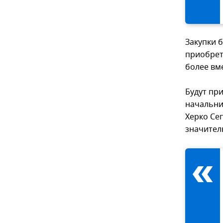
Закупки б
приобрет
более вм
Будут пр
начальни
Херко Се
значител