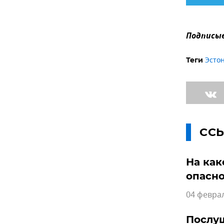
Подписыв
Эсто
Теги
СС
На как
опасно
04 феврал
Послуш