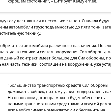
хорошем состоянии", –
цитирует
Калду err.ee.
удут осуществляться в несколько этапов. Сначала будут
ены автомобили грузоподъемностью до пяти тонн, зате
естительную технику.
иобретаться автомобили различного назначения. По сл
ка отдела техники и систем вооружения Сил обороны, 
пп данный контракт имеет большое для Сил обороны, п
ьная часть техники, состоящей на вооружении, уже уста
"Большинство транспортных средств Сил обороны
доживает свой век, поэтому успех тендера очень ва
На основании договора можно будет обеспечить
новыми транспортными средствами и услугой ремо
всю необходимую номенклатуру и обеспечить на