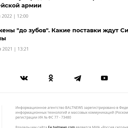
ейской армии
 2022 | 12:00
ены "до зубов". Какие поставки ждут С
ны
 2021 | 13:21
Информационное агентство BALTNEWS зарегистрировано в Федера
информационных технологий и массовых коммуникаций (Роскомнад
регистрации ИА № ФС 77 - 73480
Владельцем сайта
ee.baltnews.com
является МИА «Россия сегодня»