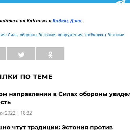
айтесь на Baltnews в
Яндекс.Дзен
ния
,
Силы обороны Эстонии
,
вооружения
,
госбюджет Эстонии
ЫЛКИ ПО ТЕМЕ
ом направлении в Силах обороны увиде
сть
я 2022 | 18:32
но чтут традиции: Эстония против