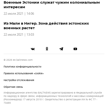
Военные Эстонии служат чужим колониальным
интересам
22 июля 2021 | 14:06
Из Мали в Нигер. Зона действия эстонских
военных растет
22 июля 2021 | 13:03
© 2026 ee.baltnews.com
Политика конфиденциальности
Правила использования «cookie»
Настройки отслеживания
Обратная связь
Информационное агентство BALTNEWS зарегистрировано в Федеральной службе
по надзору в сфере связи, информационных технологий и массовых коммуникаций
(Роскомнадзор) 17 августа 2018 г. Свидетельство о регистрации ИА № ФС 77 -
73480