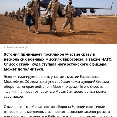
© Eesti Kaitsevägi
Эстония принимает посильное участие сразу в
нескольких военных миссиях Евросоюза, а также НАТО.
Список стран, куда ступала нога эстонского офицера,
может пополниться.
Эстония планирует принять участие в миссии Евросоюза в
Мозамбике. Об этом накануне сообщил командующий Силами
обороны, генерал-лейтенант Мартин Херем. По его словам,
Таллин планирует отправить в Мозамбик своих юридических
советников.
Отмечается, что Министерство обороны Эстонии еще в июле
отправило на межведомственное согласование законопроект, в
рамках которого просит у Рийгикогу мандат на отправку до пяти