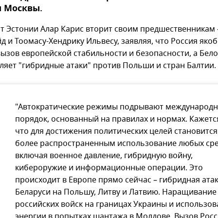
ы Москвы.
т Эстонии Алар Карис вторит своим предшественникам 
д и Тоомасу-Хендрику Ильвесу, заявляя, что Россия яко
вызов европейской стабильности и безопасности, а Бел
ляет "гибридные атаки" против Польши и стран Балтии.
"Автократические режимы подрывают международ
порядок, основанный на правилах и нормах. Кажетс
что для достижения политических целей становится
более распространенным использование любых сре
включая военное давление, гибридную войну,
кибероружие и информационные операции. Это
происходит в Европе прямо сейчас – гибридная ата
Беларуси на Польшу, Литву и Латвию. Наращивание
российских войск на границах Украины и использо
энергии в попытках шантажа в Молдове. Вызов Рос