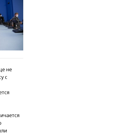
ще не
у с
ется
личается
о
ули