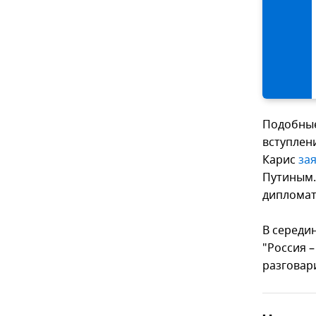
Подобные
вступлен
Карис
за
Путиным.
дипломат
В середи
"Россия –
разговари