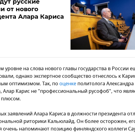
дут русские
и от нового
ента Алара Кариса
м уровне на слова нового главы государства в России е
овали, однако экспертное сообщество отнеслось к Карис
ым оптимизмом. Так, по
оценке
политолога Александра
, Алар Карис не "профессиональный русофоб", что явля
 плюсом.
вых заявлений Алара Кариса в должности президента от
ональной риторики Кальюлайд. Он более осторожен, ег
я очень напоминают позицию финляндского коллеги Са