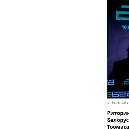
© The Annual B
Риторик
Белорус
Тоомаса