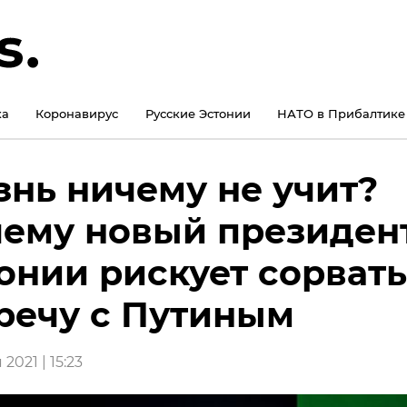
ка
Коронавирус
Русские Эстонии
НАТО в Прибалтике
нь ничему не учит?
ему новый президен
онии рискует сорвать
речу с Путиным
2021 | 15:23