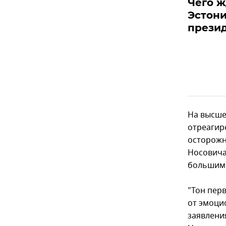
Чего ж
Эстони
презид
На высше
отреагир
осторожн
Носовича
большим
"Тон пер
от эмоци
заявлени