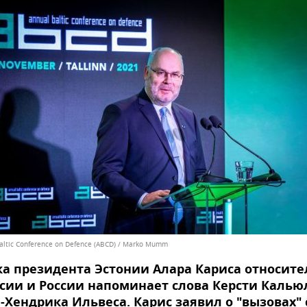
altic Conference on Defence (ABCD) / Marko Mumm
а президента Эстонии Алара Кариса относите
сии и России напоминает слова Керсти Калью
-Хендрика Ильвеса. Карис заявил о "вызовах" 