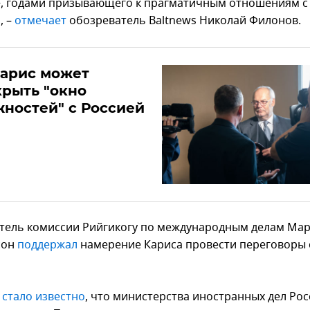
, годами призывающего к прагматичным отношениям с
, –
отмечает
обозреватель Baltnews Николай Филонов.
Карис может
рыть "окно
ностей" с Россией
тель комиссии Рийгикогу по международным делам Ма
сон
поддержал
намерение Кариса провести переговоры 
е
стало известно
, что министерства иностранных дел Рос