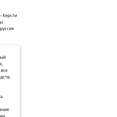
– Керсти
бы
оруссия
ный
я,
 все
дств,
ка
вание
сии