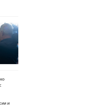
рко
с
сии и