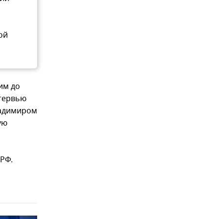
ой
им до
нтервью
ладимиром
ую
 РФ.