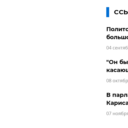
СС
Полито
больш
04 сентяб
"Он бы
касающ
08 октябр
В парл
Кариса
07 ноября