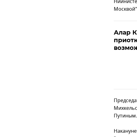
Ниинисте
Москвой"
Алар 
приотк
возмож
Председа
Михкель
Путиным.
Наканун