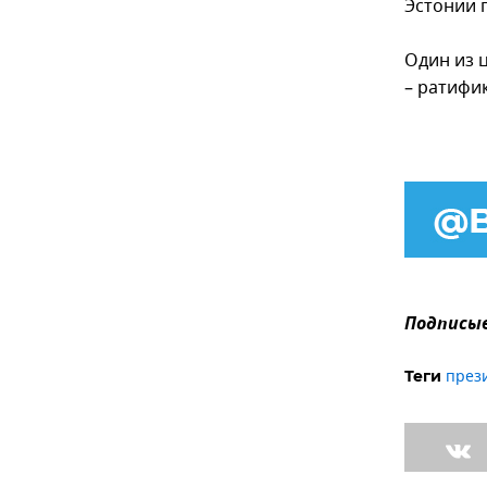
Эстонии 
Один из 
– ратифи
Подписыв
през
Теги