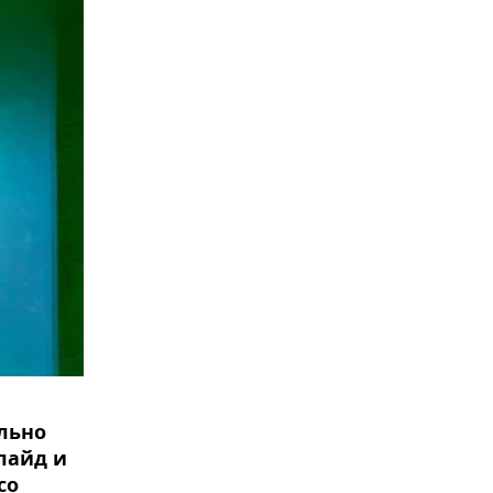
льно
лайд и
со