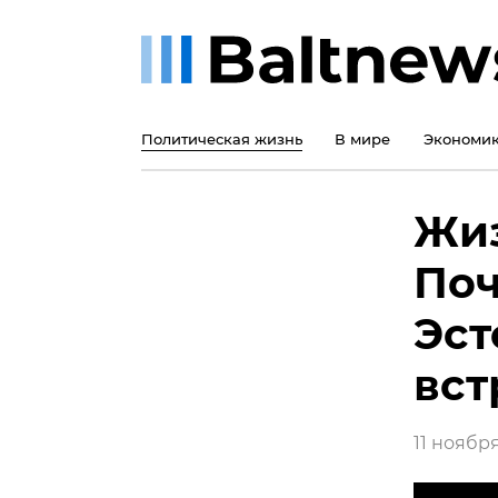
Политическая жизнь
В мире
Экономи
Жиз
Поч
Эст
вст
11 ноября 