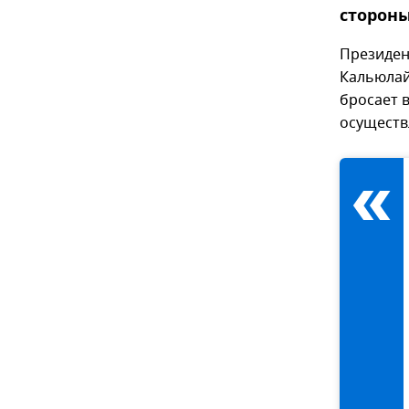
сторон
Президен
Кальюлай
бросает 
осуществ