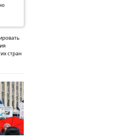
но
зировать
ния
гих стран