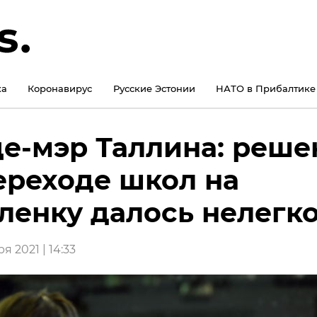
ка
Коронавирус
Русские Эстонии
НАТО в Прибалтике
е-мэр Таллина: реше
ереходе школ на
ленку далось нелегк
я 2021 | 14:33