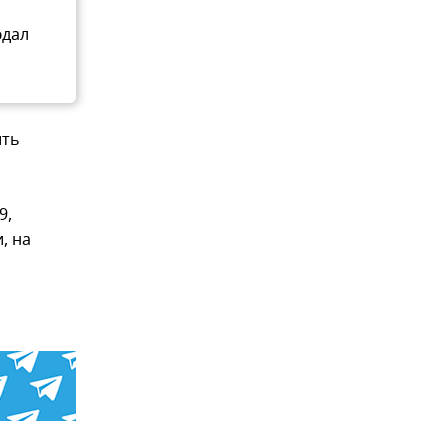
юдал
ить
9,
, на