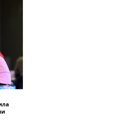
ила
ии