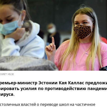
EGRET HILSE
премьер-министр Эстонии Кая Каллас предлож
зировать усилия по противодействию пандем
ируса.
столичных властей о переводе школ на частичное