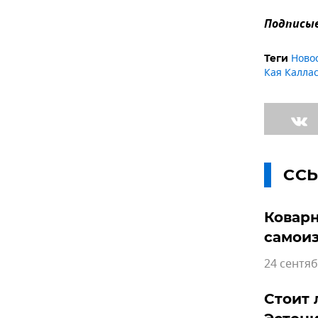
Подписыв
Ново
Теги
Кая Калла
СС
Коварн
самои
24 сентяб
Стоит 