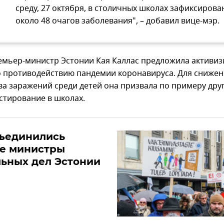
среду, 27 октября, в столичных школах зафиксирова
около 48 очагов заболевания", – добавил вице-мэр.
емьер-министр Эстонии Кая Каллас предложила активи
о противодействию пандемии коронавируса. Для сниже
ва заражений среди детей она призвала по примеру дру
естирование в школах.
бъединились
е министры
ьных дел Эстонии