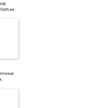
мэр
Delfi.ee.
а
уточные
х.