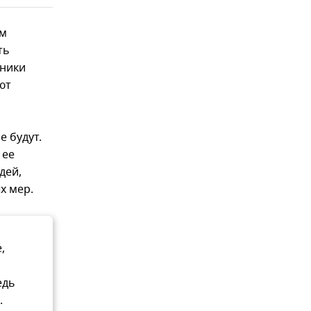
ем
ть
еники
ют
е будут.
 ее
дей,
х мер.
,
едь
.