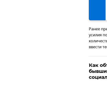
Ранее пр
усилия п
количест
ввести т
Как о
бывши
социал