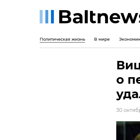
Политическая жизнь
В мире
Экономи
Виц
о п
уда
30 октябр