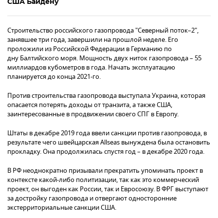
США Байдену
Строительство российского газопровода "Северный поток–2",
занявшее три года, завершили на прошлой неделе. Его
проложили из Российской Федерации в Германию по
дну Балтийского моря. Мощность двух ниток газопровода – 55
миллиардов кубометров в года. Начать эксплуатацию
планируется до конца 2021-го.
Против строительства газопровода выступала Украина, которая
опасается потерять доходы от транзита, а также США,
заинтересованные в продвижении своего СПГ в Европу.
Штаты в декабре 2019 года ввели санкции против газопровода, в
результате чего швейцарская Allseas вынуждена была остановить
прокладку. Она продолжилась спустя год – в декабре 2020 года.
В РФ неоднократно призывали прекратить упоминать проект в
контексте какой-либо политизации, так как это коммерческий
проект, он выгоден как России, так и Евросоюзу. В ФРГ выступают
за достройку газопровода и отвергают односторонние
экстерриториальные санкции США.