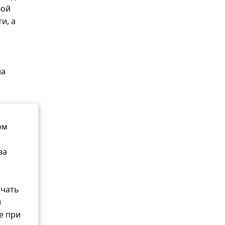
вой
и, а
на
ом
ва
ачать
и
е при