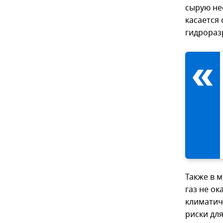
сырую не
касается
гидрораз
Также в 
газ не о
климатич
риски для