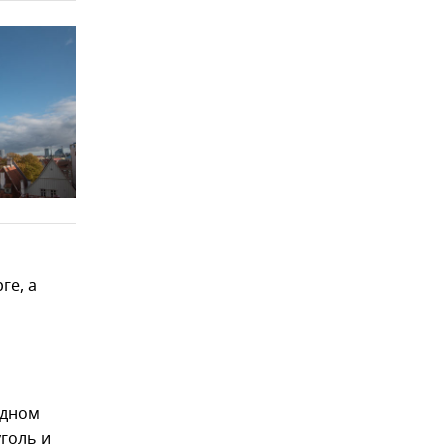
й
ге, а
одном
голь и