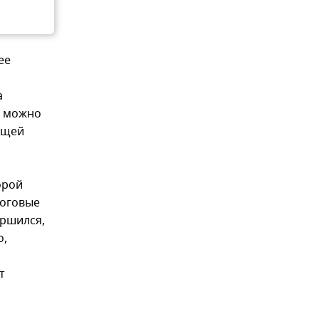
ее
а
м можно
ющей
орой
логовые
ершился,
о,
т