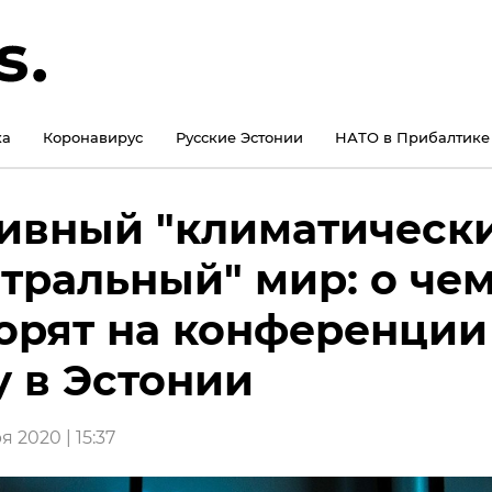
ка
Коронавирус
Русские Эстонии
НАТО в Прибалтике
ивный "климатическ
тральный" мир: о че
орят на конференции
у в Эстонии
я 2020 | 15:37