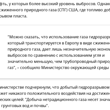
фть, у которых более высокий уровень выбросов. Однако
 сжиженного природного газа (СПГ) США, где топливо д
рывом пласта.
"Можно сказать, что использование газа гидроразр
который транспортируется в Европу в виде сжижен
природного газа, дает лишь незначительную экон
выбросов по сравнению с использованием угля и
значительно меньшую, чем трубопроводный прир
газ", – сообщило Министерство окружающей среды 
министерстве подчеркнули, что добытый гидроразрывом
кажет никакого положительного воздействия на достиже
еских целей: "Добыча нетрадиционного газа несет зна
 грунтовых вод и почвы".