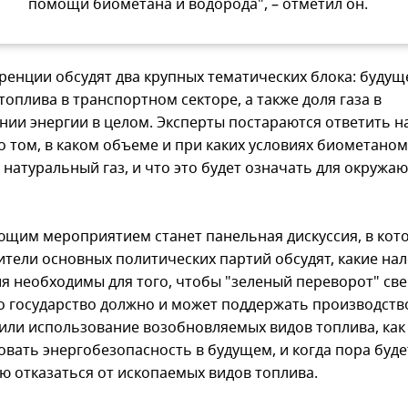
помощи биометана и водорода", – отметил он.
ренции обсудят два крупных тематических блока: будущ
топлива в транспортном секторе, а также доля газа в
нии энергии в целом. Эксперты постараются ответить н
о том, в каком объеме и при каких условиях биометано
 натуральный газ, и что это будет означать для окружа
щим мероприятием станет панельная дискуссия, в кот
ители основных политических партий обсудят, какие на
я необходимы для того, чтобы "зеленый переворот" св
о государство должно и может поддержать производств
 или использование возобновляемых видов топлива, как
овать энергобезопасность в будущем, и когда пора буде
ю отказаться от ископаемых видов топлива.