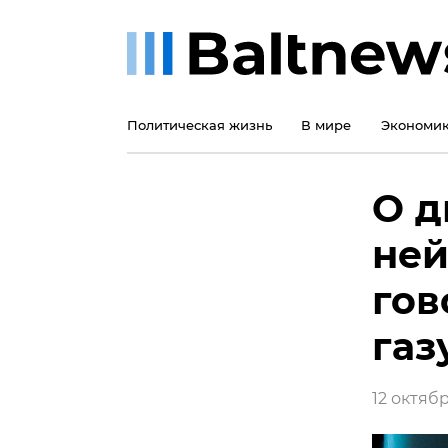
Политическая жизнь
В мире
Экономи
О д
ней
гов
газ
12 октябр