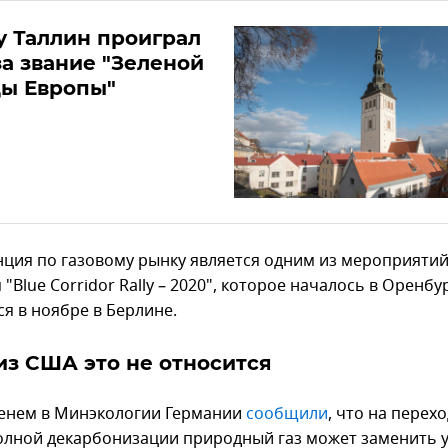
 Таллин проиграл
за звание "Зеленой
цы Европы"
ция по газовому рынку является одним из мероприяти
"Blue Corridor Rally – 2020", которое началось в Оренбур
я в ноябре в Берлине.
из США это не относится
енем в Минэкологии Германии
сообщили
, что на перех
полной декарбонизации природный газ может заменить у