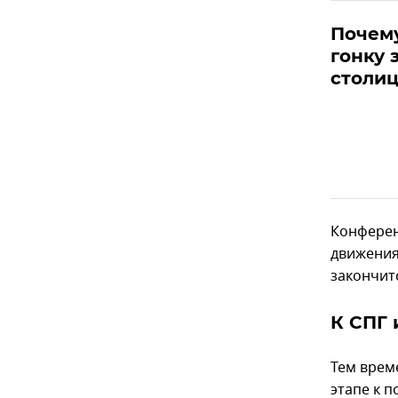
Почему
гонку 
столи
Конферен
движения 
закончитс
К СПГ 
Тем врем
этапе к 