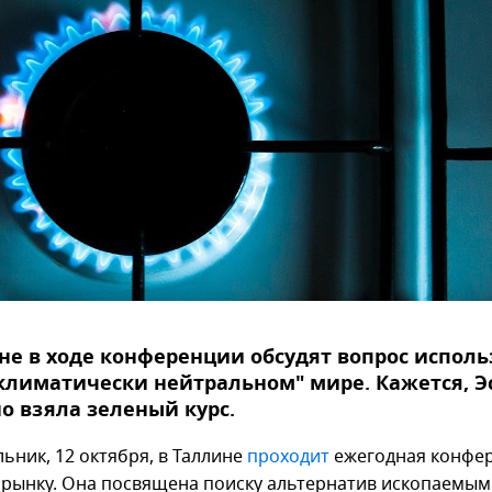
не в ходе конференции обсудят вопрос испол
"климатически нейтральном" мире. Кажется, Э
о взяла зеленый курс.
ьник, 12 октября, в Таллине
проходит
ежегодная конфе
 рынку. Она посвящена поиску альтернатив ископаемым