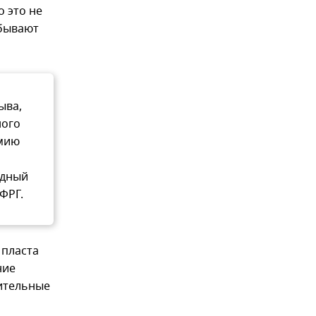
 это не
обывают
ыва,
ного
омию
одный
ФРГ.
 пласта
ние
чительные