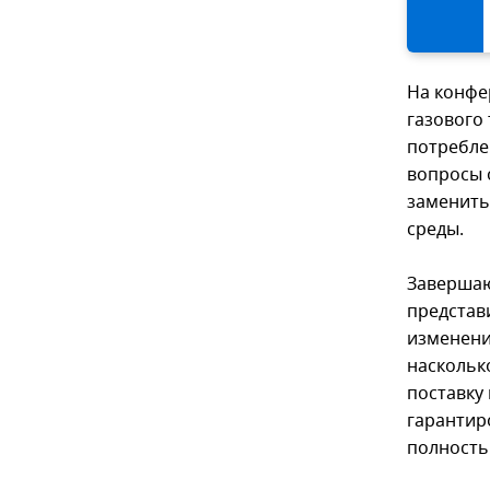
На конфе
газового 
потребле
вопросы 
заменить
среды.
Завершаю
представ
изменени
наскольк
поставку
гарантир
полность