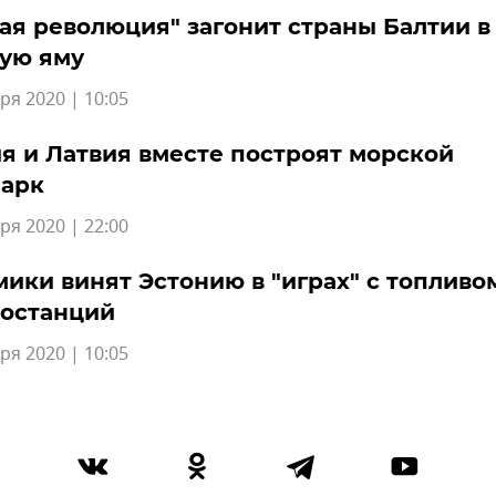
ая революция" загонит страны Балтии в
ую яму
ря 2020 | 10:05
я и Латвия вместе построят морской
парк
ря 2020 | 22:00
ики винят Эстонию в "играх" с топливо
ростанций
ря 2020 | 10:05