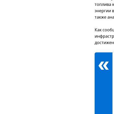
топлива к
энергии 
также ана
Как сооб
инфрастру
достижен