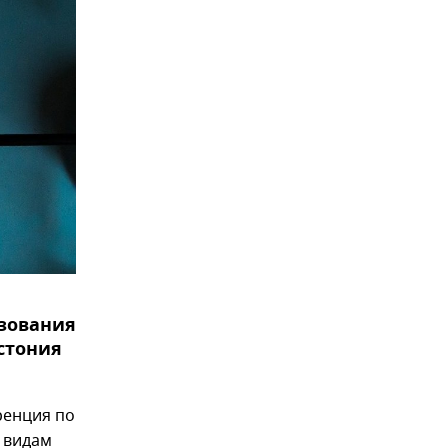
ьзования
стония
ренция по
 видам