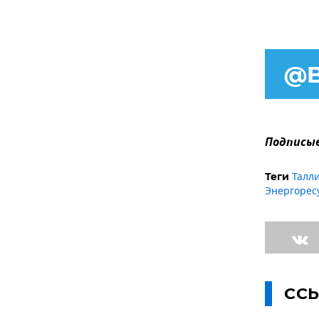
Подписыв
Талл
Теги
Энергорес
СС