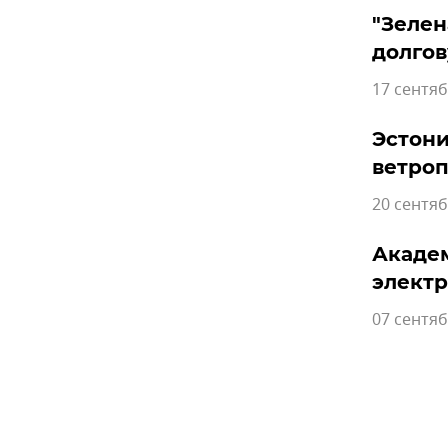
"Зелен
долгов
17 сентяб
Эстони
ветро
20 сентяб
Академ
элект
07 сентяб