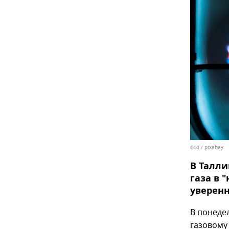
CC0
/
pixabay
В Талли
газа в 
уверенн
В понедел
газовому