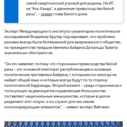
самой смертоносной угрозой для родины. Не ИГ,
не "Аль-Каида", а движение превосходства белой
расы", –
сказал
глава Белого дома.
Эксперт Международного института гуманитарно-политических
исследований Владимир Брутер подчеркивает, что проблема
расизма всегда была болезненной для американского общество,
но президентство предшественника Байдена Дональда Трампа
значительно обострило ее.
"Он это заявляет, потому что сторонники превосходства белой
расы – это основной электорат республиканцев и основные
политические противники Байдена, с которыми он никогда не
найдет общий язык и которые всегда будут по ту сторону
политической баррикады. Второй момент – среди сторонников и
голосующих за демократов подавляющее большинство
составляют национальные меньшинства, которые в целом
разделяют этот лозунг, и он служит для них неким
консолидирующим элементом", – заявил эксперт Baltnews.