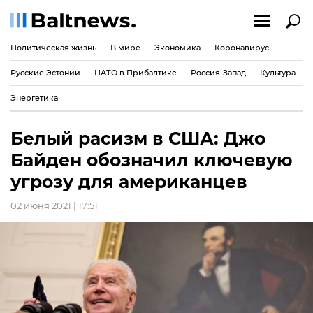
Политическая жизнь
В мире
Экономика
Коронавирус
Русские Эстонии
НАТО в Прибалтике
Россия-Запад
Культура
Энергетика
Белый расизм в США: Джо
Байден обозначил ключевую
угрозу для американцев
02 июня 2021 | 17:51