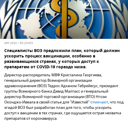
AFP 2020 / ED JONES
Специалисты ВОЗ предложили план, который должен
ускорить процесс вакцинации, особенно в
развивающихся странах, у которых доступ к
препаратам от COVID-19 гораздо ниже.
Директор-распорядитель МВФ Кристалина Георгиева,
генеральный директор Всемирной организации
здравоохранения (ВОЗ) Тедрос Адханом Гебрейесус, президент
группы Всемирного банка Дэвид Малпасс и генеральный
директор Всемирной торговой организации (ВТО) Нгози
Оконджо-Ивеала в своей статье для "Известий"
отмечают
, что под
эгидой ВОЗ был разработан план для того, чтобы ускорить
доступ к вакцинам в тех странах, где ощущается острая нехватка
препаратов от коронавируса.