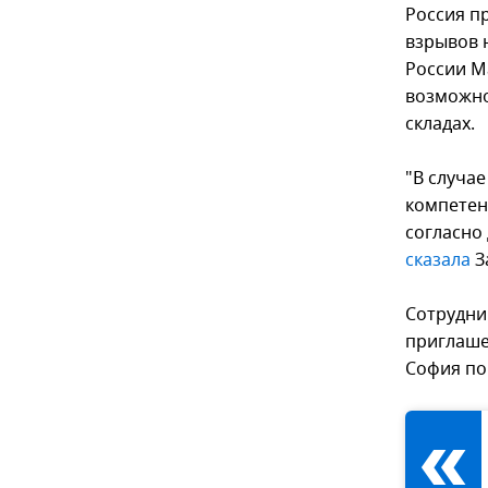
Россия п
взрывов 
России М
возможно
складах.
"В случа
компетен
согласно
сказала
З
Сотрудни
приглаше
София по