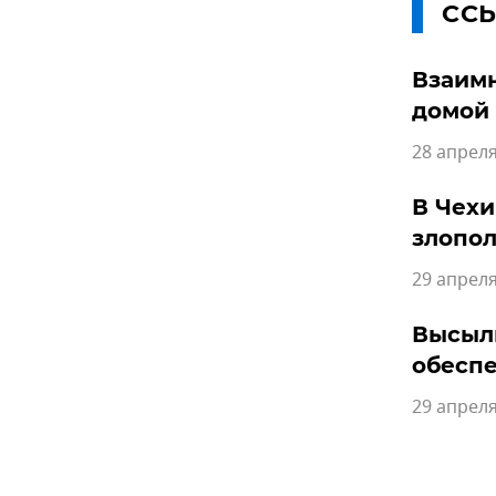
СС
Взаимн
домой
28 апреля
В Чехи
злопо
29 апреля
Высылк
обесп
29 апреля