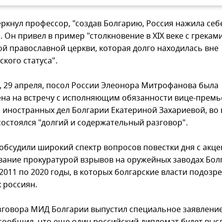
еркнул профессор, "создав Болгарию, Россия нажила себ
 Он привел в пример "столкновение в XIX веке с греками
ой православной церкви, которая долго находилась вне
кого статуса".
г, 29 апреля, посол России Элеонора Митрофанова была
на на встречу с исполняющим обязанности вице-премь
 иностранных дел Болгарии Екатериной Захариевой, во
состоялся "долгий и содержательный разговор".
обсудили широкий спектр вопросов повестки дня с акце
вание прокуратурой взрывов на оружейных заводах Бол
2011 по 2020 годы, в которых болгарские власти подозр
 россиян.
зговора МИД Болгарии выпустил специальное заявление