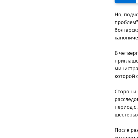
Но, подч
проблем".
болгарск
каноничес
В четвер
приглаше
министра
которой 
Стороны 
расследо
период с 
шестерых
После ра