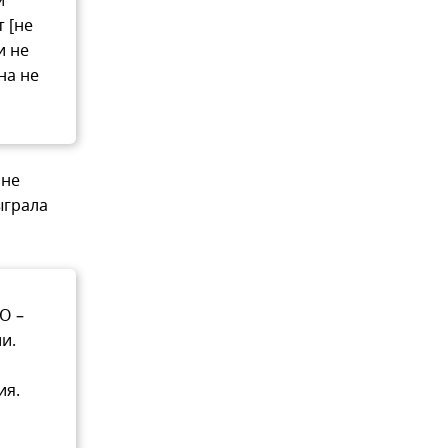
и
т [не
и не
на не
 не
ыграла
О –
и.
ия.