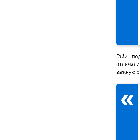
Гайич по
отличали
важную р