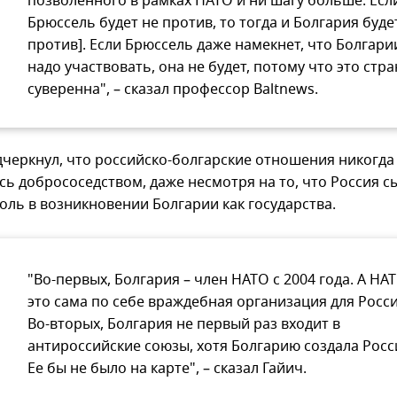
позволенного в рамках НАТО и ни шагу больше. Есл
Брюссель будет не против, то тогда и Болгария буде
против]. Если Брюссель даже намекнет, что Болгари
надо участвовать, она не будет, потому что это стра
суверенна", – сказал профессор Baltnews.
дчеркнул, что российско-болгарские отношения никогда
сь добрососедством, даже несмотря на то, что Россия с
оль в возникновении Болгарии как государства.
"Во-первых, Болгария – член НАТО с 2004 года. А НАТ
это сама по себе враждебная организация для Росси
Во-вторых, Болгария не первый раз входит в
антироссийские союзы, хотя Болгарию создала Росс
Ее бы не было на карте", – сказал Гайич.