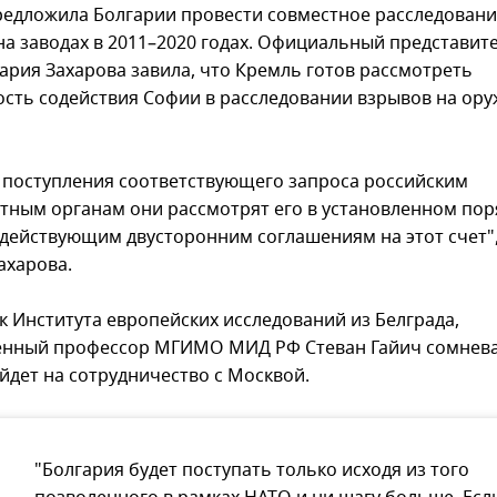
редложила Болгарии провести совместное расследован
на заводах в 2011–2020 годах. Официальный представи
ария Захарова завила, что Кремль готов рассмотреть
сть содействия Софии в расследовании взрывов на ор
е поступления соответствующего запроса российским
тным органам они рассмотрят его в установленном пор
 действующим двусторонним соглашениям на этот счет",
ахарова.
к Института европейских исследований из Белграда,
нный профессор МГИМО МИД РФ Стеван Гайич сомневае
йдет на сотрудничество с Москвой.
"Болгария будет поступать только исходя из того