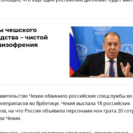
сообщил, что еще один российский дипломат будет выс
ы чешского
дства – чистой
шизофрения
авительство Чехии обвинило российские спецслужбы во
боеприпасов во Врбетице. Чехия выслала 18 российских
ов, на что Россия объявила персонами нон грата 20 со
ва Чехии.