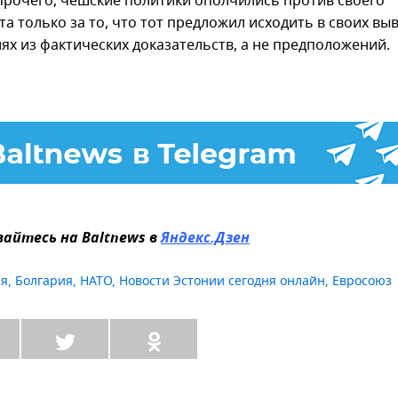
рочего, чешские политики ополчились против своего
а только за то, что тот предложил исходить в своих вы
ях из фактических доказательств, а не предположений.
айтесь на Baltnews в
Яндекс.Дзен
ия
,
Болгария
,
НАТО
,
Новости Эстонии сегодня онлайн
,
Евросоюз