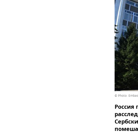
© Photo: Embass
Россия 
расслед
Сербски
помеша