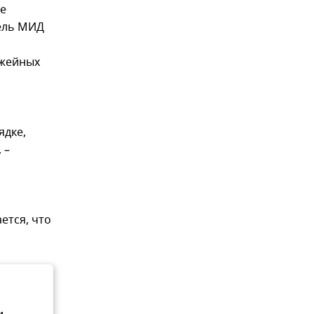
ие
тель МИД
ужейных
ядке,
 –
тся, что