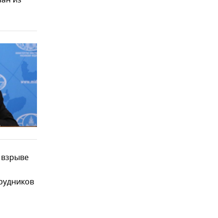
лан из
 взрыве
трудников