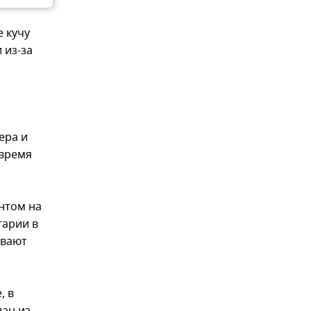
е кучу
 из-за
ера и
 время
нтом на
гарии в
евают
, в