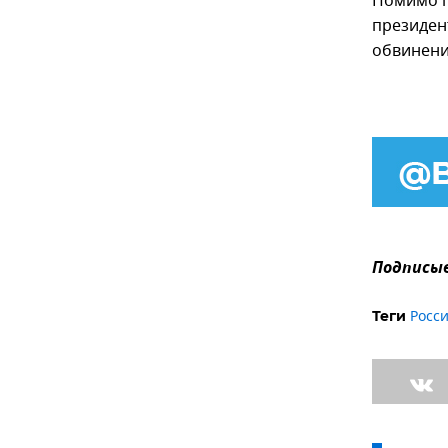
Помимо п
президент
обвинени
Подписыв
Росс
Теги