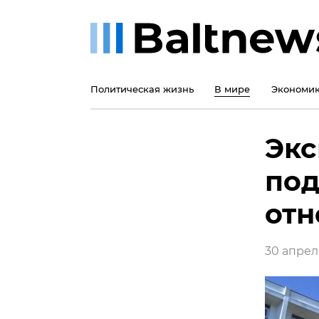
Политическая жизнь
В мире
Экономи
Экс
под
отн
30 апреля