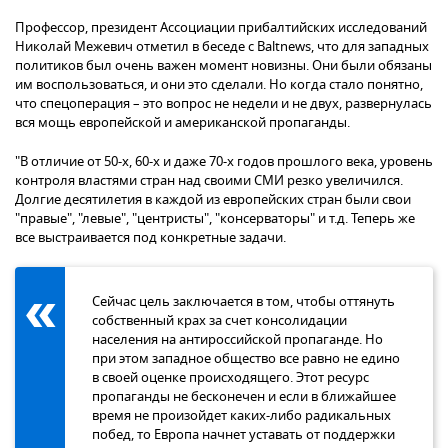
Профессор, президент Ассоциации прибалтийских исследований
Николай Межевич отметил в беседе с Baltnews, что для западных
политиков был очень важен момент новизны. Они были обязаны
им воспользоваться, и они это сделали. Но когда стало понятно,
что спецоперация – это вопрос не недели и не двух, развернулась
вся мощь европейской и американской пропаганды.
"В отличие от 50-х, 60-х и даже 70-х годов прошлого века, уровень
контроля властями стран над своими СМИ резко увеличился.
Долгие десятилетия в каждой из европейских стран были свои
"правые", "левые", "центристы", "консерваторы" и т.д. Теперь же
все выстраивается под конкретные задачи.
Сейчас цель заключается в том, чтобы оттянуть
собственный крах за счет консолидации
населения на антироссийской пропаганде. Но
при этом западное общество все равно не едино
в своей оценке происходящего. Этот ресурс
пропаганды не бесконечен и если в ближайшее
время не произойдет каких-либо радикальных
побед, то Европа начнет уставать от поддержки