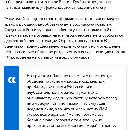
себе представляют, что такое Россия. Грубо готоря, это как
пытаться выяснить у африканцев их отношение к снегу.
"У жителей западных стран информация есть только из медиа,
транслирующих однообразную антироссийскую повестку.
Сведения о России у стран, особенно у тех, которые с ней не
граничат, весьма отрывочные, эпизодические и не способствуют
адекватной оценке ситуации. Опросы, проведенные в ЕС,
оценивают преимущественно медийную картину и отношение к
ней – насколько общество разделяет ту жесткую позицию против
РФ, которая на него льется из всех источников.
Но при этом общество настолько перегрето, а
объяснение экономических и социальных
проблем действиями РФ насколько
неубедительно, что жители уже иначе
оценивают ту медийную картину, которую перед
ними рисуют. Они понимают, что ситуация
неоднозначна, а то, что они слышат из СМИ –
скорее всего вранье. Именно поэтому все
больше людей говорит о том, что нужно
прекратить конфликт и достичь мира", – отметил