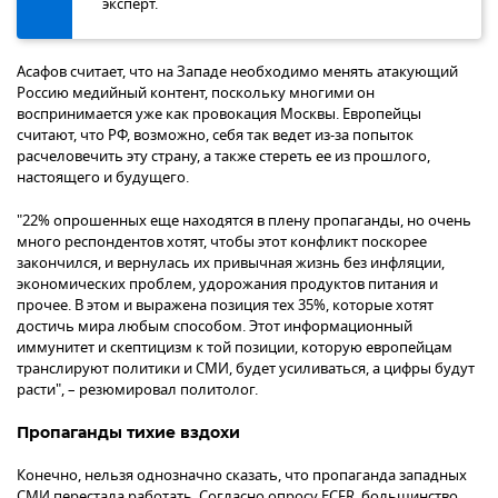
эксперт.
Асафов считает, что на Западе необходимо менять атакующий
Россию медийный контент, поскольку многими он
воспринимается уже как провокация Москвы. Европейцы
считают, что РФ, возможно, себя так ведет из-за попыток
расчеловечить эту страну, а также стереть ее из прошлого,
настоящего и будущего.
"22% опрошенных еще находятся в плену пропаганды, но очень
много респондентов хотят, чтобы этот конфликт поскорее
закончился, и вернулась их привычная жизнь без инфляции,
экономических проблем, удорожания продуктов питания и
прочее. В этом и выражена позиция тех 35%, которые хотят
достичь мира любым способом. Этот информационный
иммунитет и скептицизм к той позиции, которую европейцам
транслируют политики и СМИ, будет усиливаться, а цифры будут
расти", – резюмировал политолог.
Пропаганды тихие вздохи
Конечно, нельзя однозначно сказать, что пропаганда западных
СМИ перестала работать. Согласно опросу ECFR, большинство