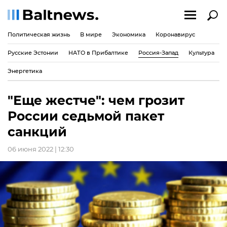
Политическая жизнь
В мире
Экономика
Коронавирус
Русские Эстонии
НАТО в Прибалтике
Россия-Запад
Культура
Энергетика
"Еще жестче": чем грозит
России седьмой пакет
санкций
06 июня 2022 | 12:30