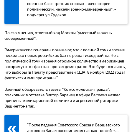
военных баз в третьих странах – жест скорее
политический, нежели военно-маневренный", –
подчеркнул Судаков.
По его мнению, ответный ход Москвы "уместный и очень
своевременный":
"Американские генералы понимают, что с военной точки зрения
несколько новых российских баз не решат исход войны. Но с
политической точки зрения огромное количество американцев
воспримут этот факт как провал демократов. Это будет означать,
что выборы [в Палату представителей США] 8 ноября [2022 года]
фактически ими проиграны".
Военный обозреватель газеты "Комсомольская правда",
полковник в отставке Виктор Баранец в эфире Baltnews назвал
причины милитаристской политики и агрессивной риторики
Вашингтона так:
"После падения Советского Союза и Варшавского
договора Запад воспринимал нас как трофей. <…