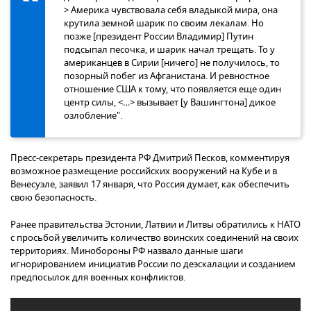
> Америка чувствовала себя владыкой мира, она
крутила земной шарик по своим лекалам. Но
позже [президент России Владимир] Путин
подсыпал песочка, и шарик начал трещать. То у
американцев в Сирии [ничего] не получилось, то
позорный побег из Афганистана. И ревностное
отношение США к тому, что появляется еще один
центр силы, <…> вызывает [у Вашингтона] дикое
озлобление".
Пресс-секретарь президента РФ Дмитрий Песков, комментируя
возможное размещение российских вооружений на Кубе и в
Венесуэле, заявил 17 января, что Россия думает, как обеспечить
свою безопасность.
Ранее правительства Эстонии, Латвии и Литвы обратились к НАТО
с просьбой увеличить количество воинских соединений на своих
территориях. Минобороны РФ назвало данные шаги
игнорированием инициатив России по деэскалации и созданием
предпосылок для военных конфликтов.