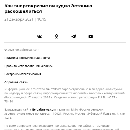
Как энергокризис вынудил Эстонию
раскошелиться
21 декабря 2021 | 10:15
© 2026 ee.baltnews.com
Политика конфиденциальности
Правила использования «cookie»
Настройки отслеживания
Обратная связь
Информационное агентство BALTNEWS зарегистрировано в Федеральной службе
по надзору в сфере связи, информационных технологий и массовых коммуникаций
(Роскомнадзор) 17 августа 2018 г. Свидетельство о регистрации ИА № ФС 77 -
73480
Владельцем сайта
ee.baltnews.com
является МИА «Россия сегодня»,
зарегистрированное по адресу: 119021, Россия, Москва, Зубовский бульвар, 4, стр.
1,2.3.
По всем вопросам, возникающим при использовании сайта, в том числе
связанным с нарушением прав использования результатов интеллектуальной