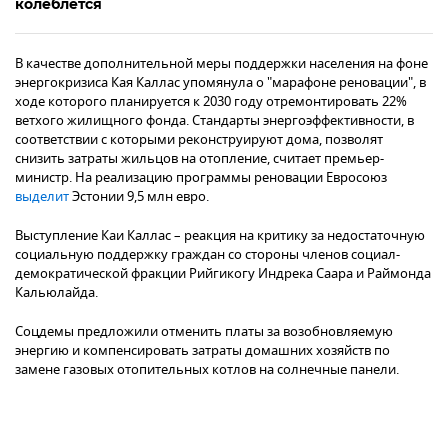
колеблется
В качестве дополнительной меры поддержки населения на фоне
энергокризиса Кая Каллас упомянула о "марафоне реновации", в
ходе которого планируется к 2030 году отремонтировать 22%
ветхого жилищного фонда. Стандарты энергоэффективности, в
соответствии с которыми реконструируют дома, позволят
снизить затраты жильцов на отопление, считает премьер-
министр. На реализацию программы реновации Евросоюз
выделит
Эстонии 9,5 млн евро.
Выступление Каи Каллас – реакция на критику за недостаточную
социальную поддержку граждан со стороны членов социал-
демократической фракции Рийгикогу Индрека Саара и Раймонда
Кальюлайда.
Соцдемы предложили отменить платы за возобновляемую
энергию и компенсировать затраты домашних хозяйств по
замене газовых отопительных котлов на солнечные панели.