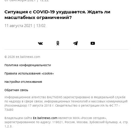
Ситуация с COVID-19 ухудшается. Ждать ли
масштабных ограничений?
11 августа 2021 | 13:02
© 2026 ee.baltnews.com
Политика конфиденциальности
Правила использования «cookie»
Настройки отслеживания
Обратная связь
Информационное агентство BALTNEWS зарегистрировано в Федеральной службе
по надзору в сфере связи, информационных технологий и массовых коммуникаций
(Роскомнадзор) 17 августа 2018 г. Свидетельство о регистрации ИА № ФС 77 -
73480
Владельцем сайта
ee.baltnews.com
является МИА «Россия сегодня»,
зарегистрированное по адресу: 119021, Россия, Москва, Зубовский бульвар, 4, стр.
1,2.3.