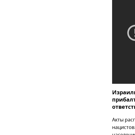
Израиль
прибалт
ответст
Акты рас
нацистов
населени