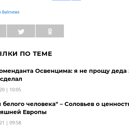
 Baltnews
ЫЛКИ ПО ТЕМЕ
оменданта Освенцима: я не прощу деда з
 сделал
20 | 10:05
 белого человека" – Соловьев о ценност
няшней Европы
21 | 09:58