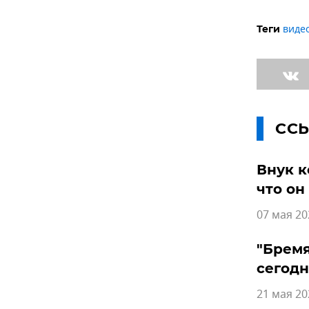
видео
Теги
СС
Внук к
что он
07 мая 20
"Бремя
сегод
21 мая 20