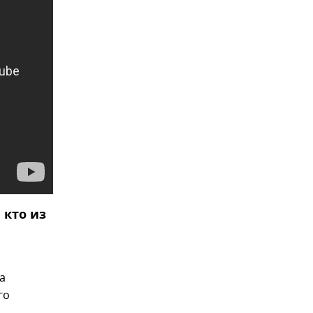
 кто из
а
го