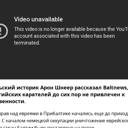
ский историк Арон Шнеер рассказал Baltnews,
ийских карателей до сих пор не привлечен к
венности.
прав над евреями в Прибалтике начались еще до приход
. С началом немецкой оккупации уничтожение еврейско
я стран Балтии было поставлено на поток.