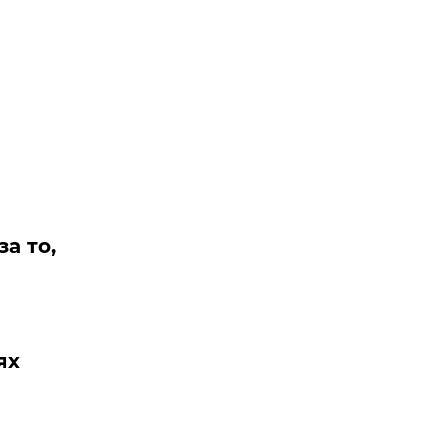
а то,
ях