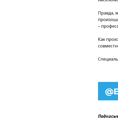
Правда, 
произошл
– профес
Как прох
совместн
Специаль
Подписыв