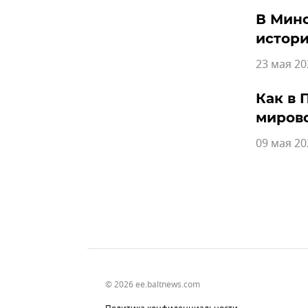
В Минс
истор
23 мая 20
Как в 
миров
09 мая 20
© 2026 ee.baltnews.com