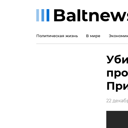
Политическая жизнь
В мире
Экономи
Уби
про
При
22 декабр