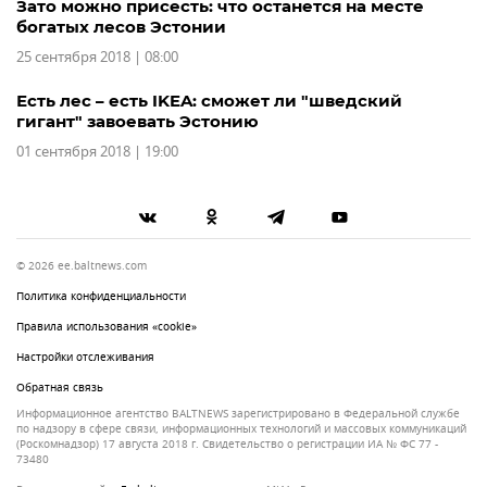
Зато можно присесть: что останется на месте
богатых лесов Эстонии
25 сентября 2018 | 08:00
Есть лес – есть IKEA: сможет ли "шведский
гигант" завоевать Эстонию
01 сентября 2018 | 19:00
© 2026 ee.baltnews.com
Политика конфиденциальности
Правила использования «cookie»
Настройки отслеживания
Обратная связь
Информационное агентство BALTNEWS зарегистрировано в Федеральной службе
по надзору в сфере связи, информационных технологий и массовых коммуникаций
(Роскомнадзор) 17 августа 2018 г. Свидетельство о регистрации ИА № ФС 77 -
73480