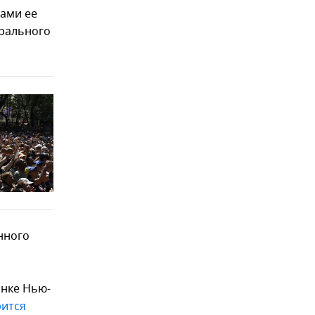
вами ее
ерального
нного
анке Нью-
рится