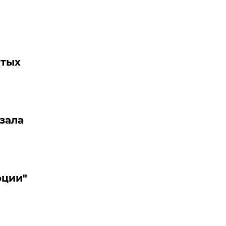
лтых
зала
юции"