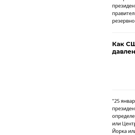
президен
правител
резервно
Как С
давлен
"25 янва
президен
определе
или Цент
Йорка ил