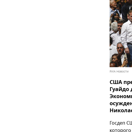
РИА Новости
США пре
Гуайдо 
Эконом
осужден
Никола
Госдеп С
которого