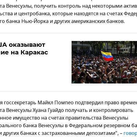
та Венесуэлы, получить контроль над некоторыми акти
ьства и центробанка, которые находятся на счетах Фед
го банка Нью-Йорка и других американских банков.
ША оказывают
ие на Каракас
ря госсекретарь Майкл Помпео подтвердил право време
та Венесуэлы Хуана Гуайдо получать и контролировать
нное имущество на счетах правительства Венесуэлы
рального банка Венесуэлы в Федеральном резервном б
и других банках с застрахованными депозитами", –
гово