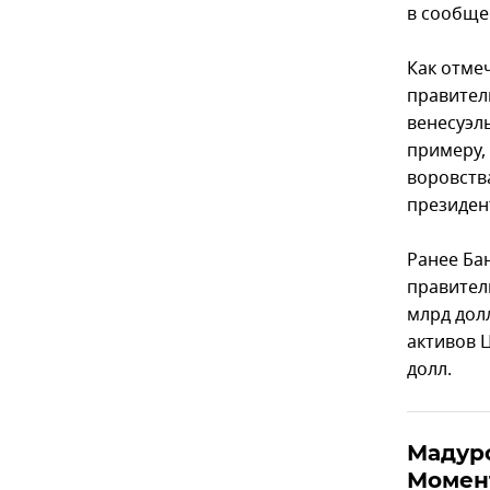
в сообще
Как отме
правител
венесуэл
примеру,
воровств
президен
Ранее Ба
правител
млрд дол
активов 
долл.
Мадуро
Момен