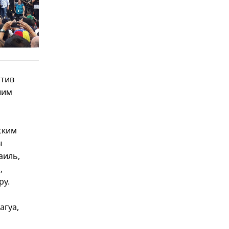
отив
шим
ским
ы
аиль,
,
ру.
агуа,