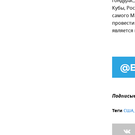
Гондурас,
Кубы, Рос
самого М
провести
является
Подписыв
США
Теги