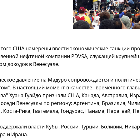
того США намерены ввести экономические санкции пр
твенной нефтяной компании PDVSA, служащей крупней
ом доходов в Венесуэле.
еское давление на Мадуро сопровождается и политиче
гом". В настоящий момент в качестве "временного глав
ва" Хуана Гуайдо признали США, Канада, Австралия, Изр
соседи Венесуэлы по региону: Аргентина, Бразилия, Чили
 Коста-Рика, Гватемала, Гондурас, Панама, Парагвай, Пе
оддержали власти Кубы, России, Турции, Боливии, Никар
ра и Ирана.