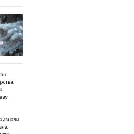
уан
рства.
а
аву
признали
ала,