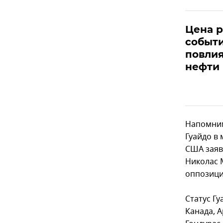
Цена р
событи
повли
нефти
Напомним
Гуайдо в
США заяв
Николас 
оппозици
Статус Гу
Канада, А