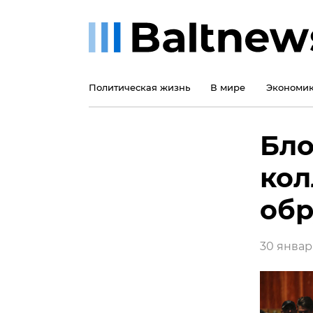
Политическая жизнь
В мире
Экономи
Бло
кол
обр
30 января