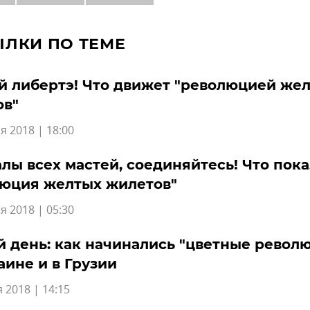
ЫЛКИ ПО ТЕМЕ
 либертэ! Что движет "революцией же
ов"
я 2018 | 18:00
лы всех мастей, соединяйтесь! Что пока
люция желтых жилетов"
я 2018 | 05:30
 день: как начинались "цветные револ
аине и в Грузии
 2018 | 14:15