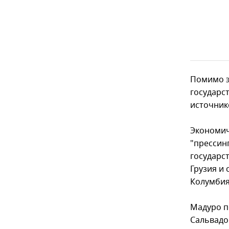
Помимо э
государс
источник
Экономич
"прессин
государст
Грузия и 
Колумбия,
Мадуро п
Сальвадо