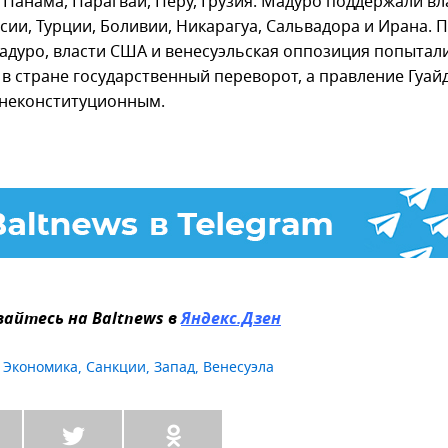
 Панама, Парагвай, Перу, Грузия. Мадуро поддержали вл
сии, Турции, Боливии, Никарагуа, Сальвадора и Ирана. 
адуро, власти США и венесуэльская оппозиция попытал
 в стране государственный переворот, а правление Гуай
 неконституционным.
айтесь на Baltnews в
Яндекс.Дзен
,
Экономика
,
Санкции
,
Запад
,
Венесуэла