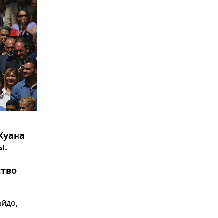
Хуана
ы.
,
ство
айдо,