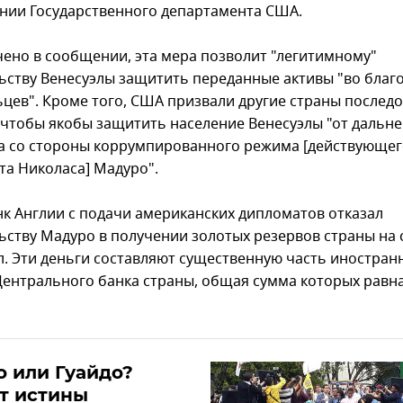
нии Государственного департамента США.
чено в сообщении, эта мера позволит "легитимному"
ьству Венесуэлы защитить переданные активы "во благ
ьцев". Кроме того, США призвали другие страны последо
 чтобы якобы защитить население Венесуэлы "от дальн
а со стороны коррумпированного режима [действующег
та Николаса] Мадуро".
нк Англии с подачи американских дипломатов отказал
ьству Мадуро в получении золотых резервов страны на 
л. Эти деньги составляют существенную часть иностран
Центрального банка страны, общая сумма которых равна
 или Гуайдо?
т истины