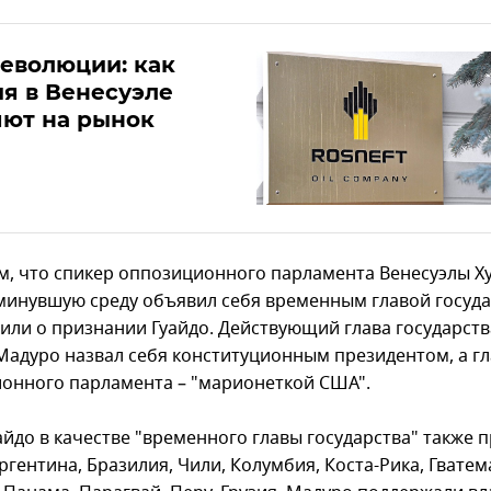
еволюции: как
я в Венесуэле
яют на рынок
, что спикер оппозиционного парламента Венесуэлы Х
 минувшую среду объявил себя временным главой госуда
или о признании Гуайдо. Действующий глава государств
Мадуро назвал себя конституционным президентом, а гл
онного парламента – "марионеткой США".
айдо в качестве "временного главы государства" также 
ргентина, Бразилия, Чили, Колумбия, Коста-Рика, Гватем