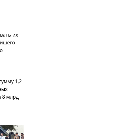
о
вать их
ейшего
о
сумму 1,2
ных
 8 млрд