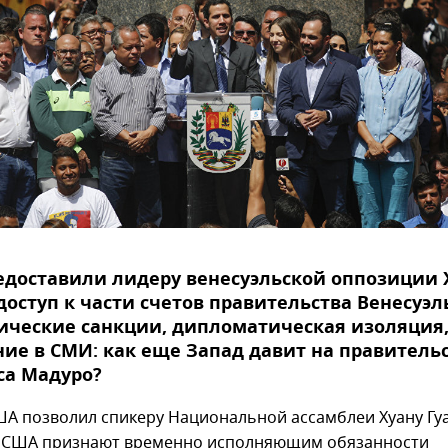
доставили лидеру венесуэльской оппозиции 
доступ к части счетов правительства Венесуэл
ические санкции, дипломатическая изоляция
ие в СМИ: как еще Запад давит на правитель
са Мадуро?
ША позволил спикеру Национальной ассамблеи Хуану Гу
 США признают временно исполняющим обязанности