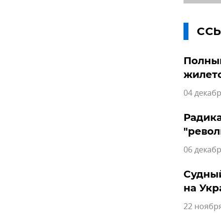
СС
Полный
жилет
04 декабр
Радика
"рево
06 декабр
Судный
на Укр
22 ноября