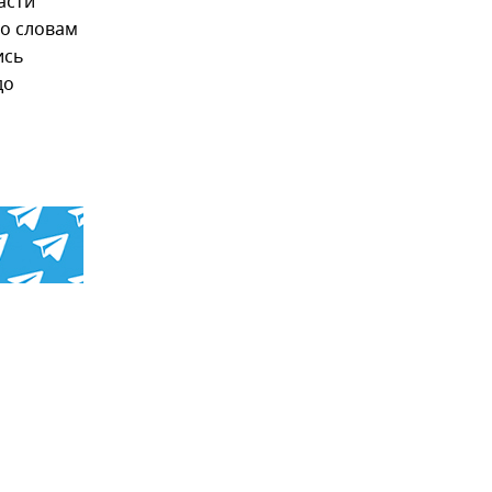
асти
По словам
ись
до