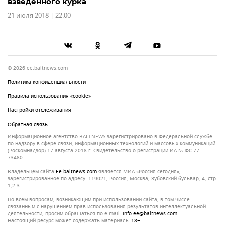
взведенного курка
21 июля 2018 | 22:00
© 2026 ee.baltnews.com
Политика конфиденциальности
Правила использования «cookie»
Настройки отслеживания
Обратная связь
Информационное агентство BALTNEWS зарегистрировано в Федеральной службе
по надзору в сфере связи, информационных технологий и массовых коммуникаций
(Роскомнадзор) 17 августа 2018 г. Свидетельство о регистрации ИА № ФС 77 -
73480
Владельцем сайта
ee.baltnews.com
является МИА «Россия сегодня»,
зарегистрированное по адресу: 119021, Россия, Москва, Зубовский бульвар, 4, стр.
1,2.3.
По всем вопросам, возникающим при использовании сайта, в том числе
связанным с нарушением прав использования результатов интеллектуальной
деятельности, просим обращаться по e-mail:
info.ee@baltnews.com
Настоящий ресурс может содержать материалы
18+