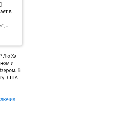
]
ает в
", –
Р Лю Хэ
ином и
зером. В
ту [США
ключил