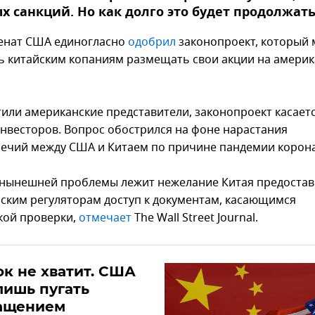
х санкций. Но как долго это будет продолжать
Сенат США единогласно
одобрил
законопроект, который 
ь китайским копаниям размещать свои акции на америк
тили американские представители, законопроект касает
нвесторов. Вопрос обострился на фоне нарастания
ечий между США и Китаем по причине пандемии корона
 нынешней проблемы лежит нежелание Китая предостав
ским регуляторам доступ к документам, касающимся
кой проверки,
отмечает
The Wall Street Journal.
к не хватит. США
лишь пугать
ащением