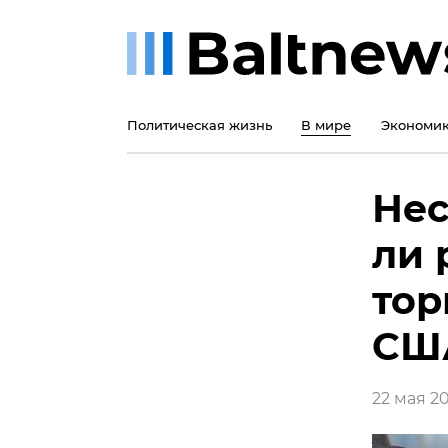
Политическая жизнь
В мире
Экономи
Нес
ли 
тор
США
22 мая 20