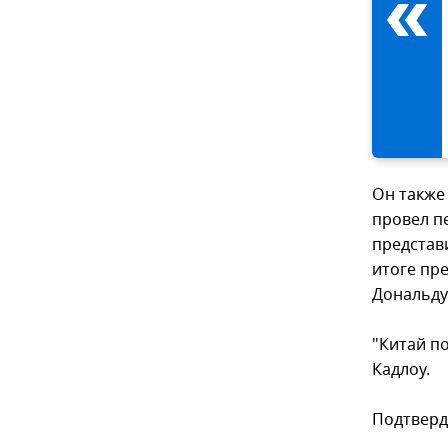
Он также
провел п
представ
итоге пр
Дональду 
"Китай п
Кадлоу.
Подтверд