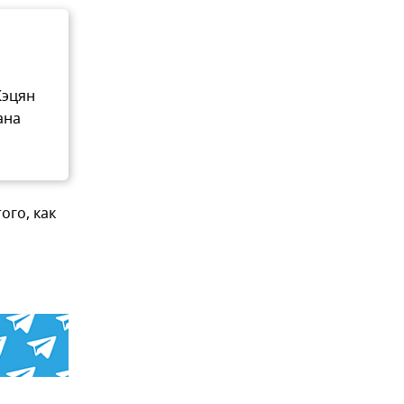
Кэцян
ана
ого, как