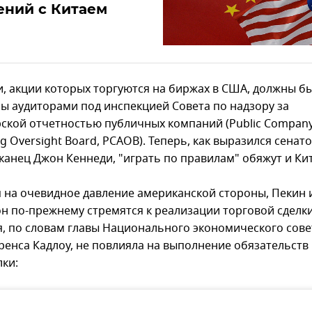
ений с Китаем
, акции которых торгуются на биржах в США, должны б
ы аудиторами под инспекцией Совета по надзору за
рской отчетностью публичных компаний (Public Compan
g Oversight Board, PCAOB). Теперь, как выразился сенато
канец Джон Кеннеди, "играть по правилам" обяжут и Ки
 на очевидное давление американской стороны, Пекин 
н по-прежнему стремятся к реализации торговой сделки
, по словам главы Национального экономического сове
ренса Кадлоу, не повлияла на выполнение обязательств
лки: