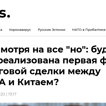
ка
Коронавирус
Русские Эстонии
НАТО в Прибалтике
мотря на все "но": бу
реализована первая 
говой сделки между
 и Китаем?
20 | 19:17