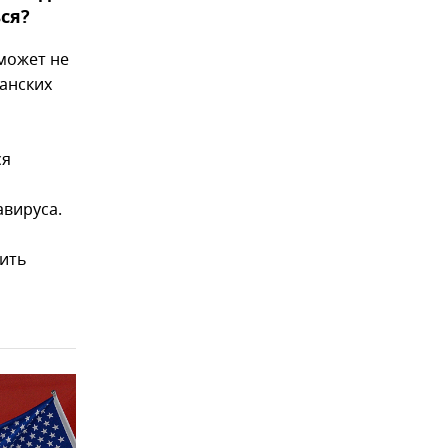
ся?
может не
анских
ся
вируса.
ить