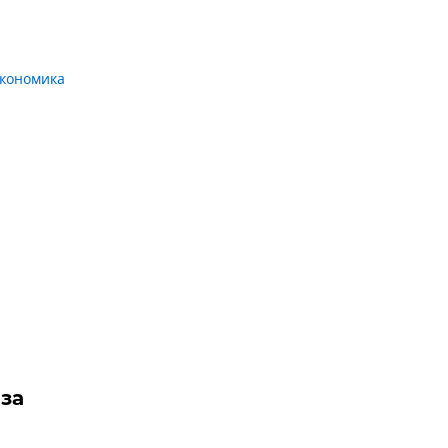
кономика
и
за