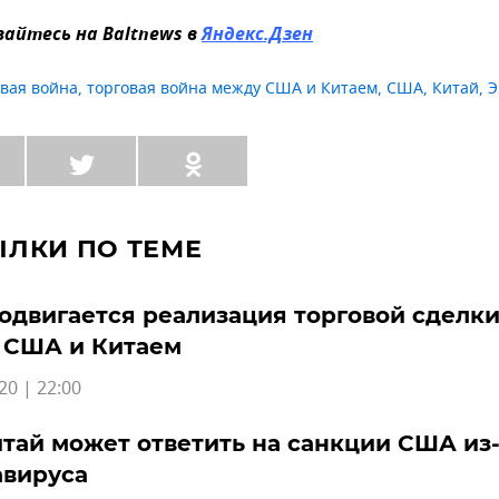
айтесь на Baltnews в
Яндекс.Дзен
овая война
,
торговая война между США и Китаем
,
США
,
Китай
,
Э
ЫЛКИ ПО ТЕМЕ
одвигается реализация торговой сделк
 США и Китаем
20 | 22:00
тай может ответить на санкции США из-
авируса