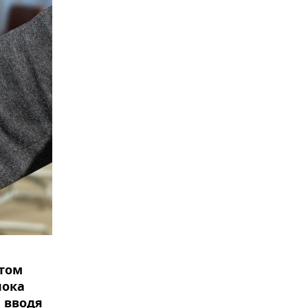
этом
пока
 вводя