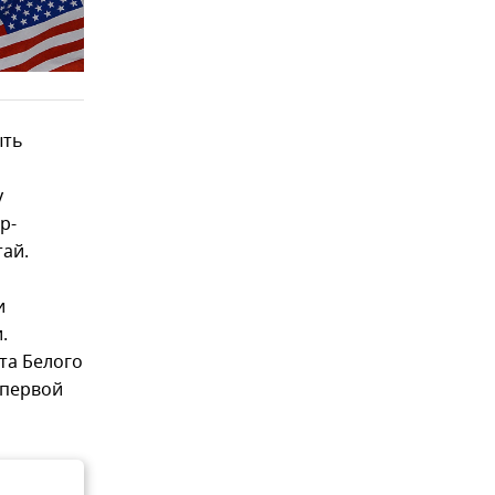
ыть
y
р-
тай.
и
.
та Белого
 первой