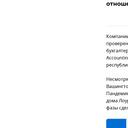
отнош
Компании
проверен
бухгалте
Accountin
республи
Несмотря
Вашингто
Пандемия
дома Лоу
фазы сде