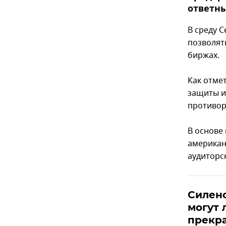
ответны
В среду 
позволят
биржах.
Как отме
защиты и
противор
В основе
американ
аудиторс
Силено
могут 
прекр