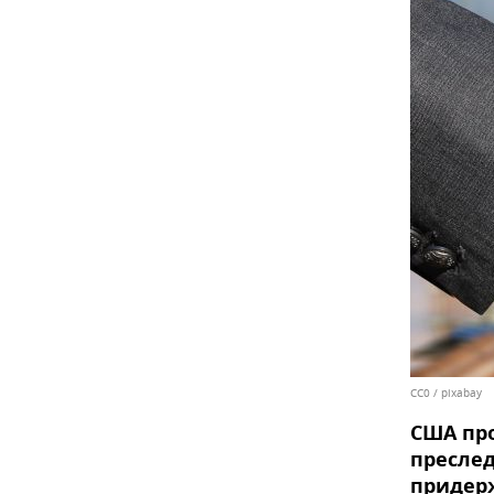
CC0
/
pixabay
США про
преслед
придерж