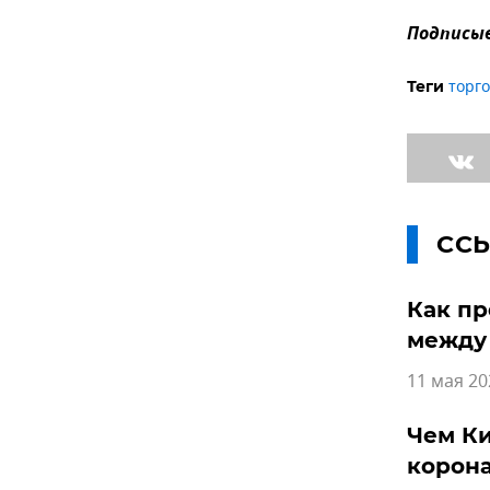
Подписыв
торг
Теги
СС
Как пр
между
11 мая 20
Чем Ки
корон