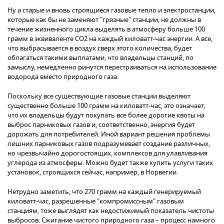
Ну а старые и вновь строящиеся газовые тепло и электростанции,
которые как бы не заменяют "грязные" станции, не должны в
течение жизненного цикла выделять в атмосферу больше 100
грамм в эквиваленте CO2 на каждый киловатт-час энергии. А все,
что выбрасывается в воздух сверх этого количества, будет
облагаться такими выплатами, что владельцы станций, по
замыслу, немедленно ринутся перестраиваться на использование
водорода вместо природного газа.
Поскольку все существующие газовые станции выделяют
существенно больше 100 грамм на киловатт-час, это означает,
что их владельцы будут покупать все более дорогие квоты на
выброс парниковых газов и, соответственно, энергия будет
дорожать для потребителей. Иной вариант решения проблемы
лишних парниковых газов подразумевает создание различных,
но чрезвычайно дорогостоящих, комплексов для улавливания
углерода из атмосферы. Можно будет также купить услуги таких
установок, строящихся сейчас, например, в Норвегии.
Нетрудно заметить, что 270 грамм на каждый генерируемый
киловатт-час, разрешенные "компромиссным" газовым
станциям, тоже выглядят как недостижимый показатель чистоты
выбросов. Сжигание чистого природного газа – процесс намного