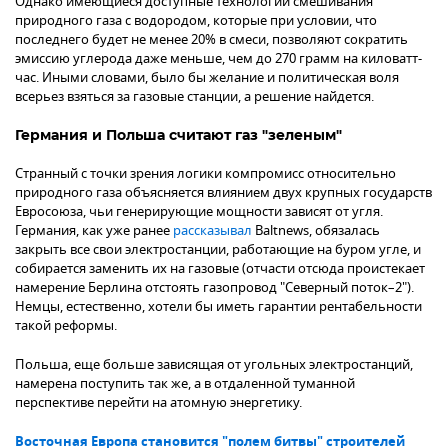
Однако имеющиеся доступные технологии смешивания
природного газа с водородом, которые при условии, что
последнего будет не менее 20% в смеси, позволяют сократить
эмиссию углерода даже меньше, чем до 270 грамм на киловатт-
час. Иными словами, было бы желание и политическая воля
всерьез взяться за газовые станции, а решение найдется.
Германия и Польша считают газ "зеленым"
Странный с точки зрения логики компромисс относительно
природного газа объясняется влиянием двух крупных государств
Евросоюза, чьи генерирующие мощности зависят от угля.
Германия, как уже ранее
рассказывал
Baltnews, обязалась
закрыть все свои электростанции, работающие на буром угле, и
собирается заменить их на газовые (отчасти отсюда проистекает
намерение Берлина отстоять газопровод "Северный поток–2").
Немцы, естественно, хотели бы иметь гарантии рентабельности
такой реформы.
Польша, еще больше зависящая от угольных электростанций,
намерена поступить так же, а в отдаленной туманной
перспективе перейти на атомную энергетику.
Восточная Европа становится "полем битвы" строителей