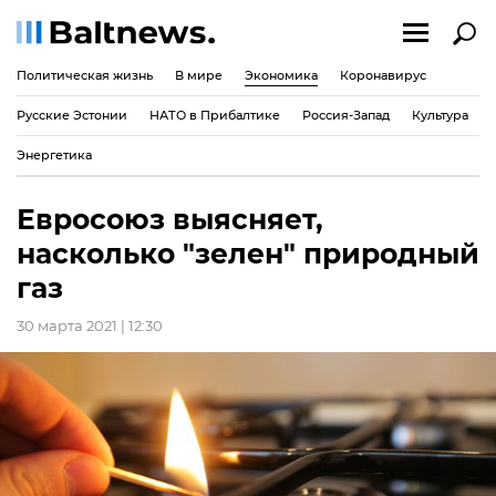
Политическая жизнь
В мире
Экономика
Коронавирус
Русские Эстонии
НАТО в Прибалтике
Россия-Запад
Культура
Энергетика
Евросоюз выясняет,
насколько "зелен" природный
газ
30 марта 2021 | 12:30