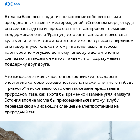
АЭС >>>
В планы Варшавы входит использование собственных или
арендованных газовых месторождений в Северном море, откуда
она сейчас на деньги Евросоюза тянет газопровод. Германию
поддерживает еще и Франция, которая в газе заинтересована
куда меньше, чем в атомной энергетике, но в унисон с Берлином
она говорит уже только потому, что ключевые интересы
партнеров по могущественному тандему в целом вполне
совпадают, а тандем он на то и тандем, что подразумевает
поддержку друг друга.
Что же касается малых восточноевропейских государств,
энергетика которых все еще построена на сжигании чего-нибудь
"грязного" и ископаемого, то они также заинтересованы в
природном газе, как в хотя бы временной замене угля и мазута.
Эстония вполне могла бы присоединиться к этому "клубу",
переведя свои умирающие сланцевые электростанции на
природный газ.