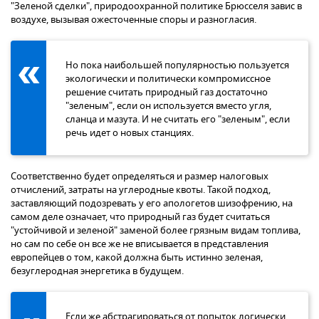
"Зеленой сделки", природоохранной политике Брюсселя завис в
воздухе, вызывая ожесточенные споры и разногласия.
Но пока наибольшей популярностью пользуется
экологически и политически компромиссное
решение считать природный газ достаточно
"зеленым", если он используется вместо угля,
сланца и мазута. И не считать его "зеленым", если
речь идет о новых станциях.
Соответственно будет определяться и размер налоговых
отчислений, затраты на углеродные квоты. Такой подход,
заставляющий подозревать у его апологетов шизофрению, на
самом деле означает, что природный газ будет считаться
"устойчивой и зеленой" заменой более грязным видам топлива,
но сам по себе он все же не вписывается в представления
европейцев о том, какой должна быть истинно зеленая,
безуглеродная энергетика в будущем.
Если же абстрагироваться от попыток логически