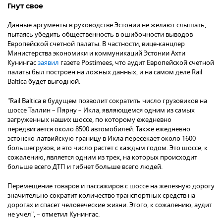
Гнут свое
Данные аргументы в руководстве Эстонии не желают слышать,
пытаясь убедить общественность в ошибочности выводов
Европейской счетной палаты. В частности, вице-канцлер
Министерства экономики и коммуникаций Эстонии Ахти
Кунингас
заявил
газете Postimees, что аудит Европейской счетной
палаты был построен на ложных данных, и на самом деле Rail
Baltica будет выгодной.
"Rail Baltica в будущем позволит сократить число грузовиков на
шоссе Таллин – Пярну – Икла, являющемся одним из самых
загруженных наших шоссе, по которому ежедневно
передвигается около 8500 автомобилей. Также ежедневно
эстонско-латвийскую границу в Икла пересекает около 1600
большегрузов, и это число растет с каждым годом. Это шоссе, к
сожалению, является одним из трех, на которых происходит
больше всего ДТП и гибнет больше всего людей.
Перемещение товаров и пассажиров с шоссе на железную дорогу
значительно сократит количество транспортных средств на
дорогах и спасет человеческие жизни. Этого, к сожалению, аудит
не учел", – отметил Кунингас.