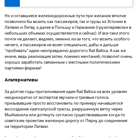
Но и оставшиеся железнодорожные пути при желании вполне
позволили бы возить как пассажиров, так и грузы из Эстонии в
Латвию и Литву, а далее в Польшу и Германию (грузоперевозки в
небольших объемах осуществляются и сейчас). И все-таки этого
почти не делают, видимо, именно из-за того, что возить особого
нечего, а пассажиров не возят специально, дабы и дальше
"пробивать" идею неоправданно дорогого Rail Baltica. А как же
иначе, ведь реализация затеи, помимо мечтаний, позволит очень
хорошо заработать связанным с местными политическими
партиями фирмам!
Альтернативы
За долгие годы проталкивания идеи Rail Baltica на всех уровнях
неоднократно от экспертов звучали и трезвые голоса,
призывавшие просто восстановить по примеру начавшегося
воссоздания хаапсалуской трассы, разрушенную ветку через
Мыйзакюла или дотянуть согласно существовавшим когда-то
советским проектам железную дорогу от Пярну до соединения
на территории Латвии.