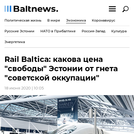
Политическая жизнь
В мире
Экономика
Коронавирус
Русские Эстонии
НАТО в Прибалтике
Россия-Запад
Культура
Энергетика
Rail Baltica: какова цена
"свободы" Эстонии от гнета
"советской оккупации"
18 июня 2020 | 10:05