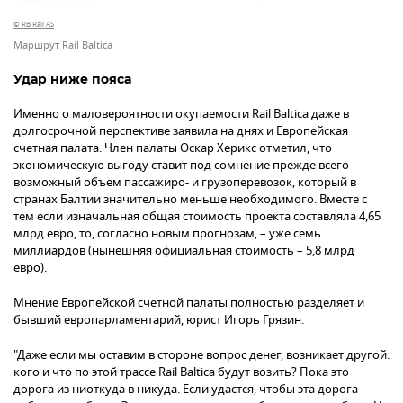
© RB Rail AS
Маршрут Rail Baltica
Удар ниже пояса
Именно о маловероятности окупаемости Rail Baltica даже в
долгосрочной перспективе заявила на днях и Европейская
счетная палата. Член палаты Оскар Херикс отметил, что
экономическую выгоду ставит под сомнение прежде всего
возможный объем пассажиро- и грузоперевозок, который в
странах Балтии значительно меньше необходимого. Вместе с
тем если изначальная общая стоимость проекта составляла 4,65
млрд евро, то, согласно новым прогнозам, – уже семь
миллиардов (нынешняя официальная стоимость – 5,8 млрд
евро).
Мнение Европейской счетной палаты полностью разделяет и
бывший европарламентарий, юрист Игорь Грязин.
"Даже если мы оставим в стороне вопрос денег, возникает другой:
кого и что по этой трассе Rail Baltica будут возить? Пока это
дорога из ниоткуда в никуда. Если удастся, чтобы эта дорога