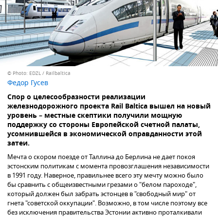
© Photo: EDZL / Railbaltica
Федор Гусев
Спор о целесообразности реализации
железнодорожного проекта Rail Baltica вышел на новый
уровень – местные скептики получили мощную
поддержку со стороны Европейской счетной палаты,
усомнившейся в экономической оправданности этой
затеи.
Мечта о скором поезде от Таллина до Берлина не дает покоя
эстонским политикам с момента провозглашения независимости
в 1991 году. Наверное, правильнее всего эту мечту можно было
бы сравнить с общеизвестными грезами о "белом пароходе",
который должен был забрать эстонцев в "свободный мир" от
гнета "советской оккупации". Возможно, в том числе поэтому все
без исключения правительства Эстонии активно проталкивали