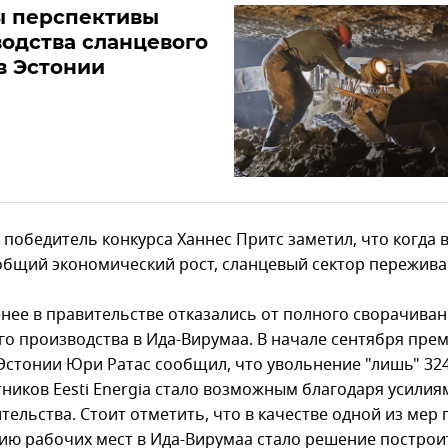
ы перспективы
одства сланцевого
в Эстонии
 победитель конкурса Ханнес Притс заметил, что когда 
общий экономический рост, сланцевый сектор переживае
енее в правительстве отказались от полного сворачива
го производства в Ида-Вирумаа. В начале сентября пре
Эстонии Юри Ратас сообщил, что увольнение "лишь" 32
тников Eesti Energia стало возможным благодаря усили
тельства. Стоит отметить, что в качестве одной из мер 
ию рабочих мест в Ида-Вирумаа стало решение построи