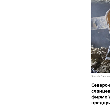
Sputnik / Алек
Северо-
сланцев
фирме 
предпри