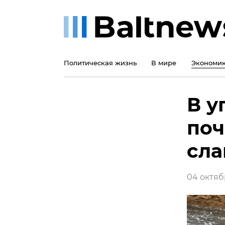
Политическая жизнь
В мире
Экономи
В у
поч
сла
04 октябр