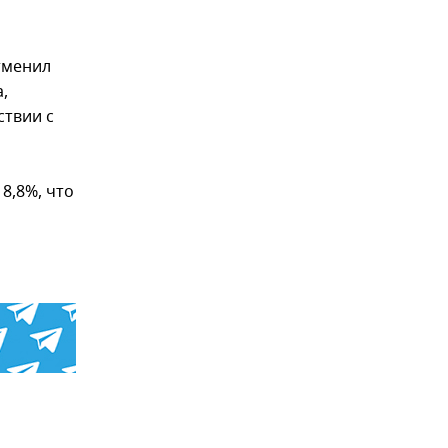
отменил
,
ствии с
8,8%, что