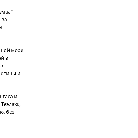
умаа"
 за
м
лной мере
й в
но
ботицы и
ьгаса и
Теэлахк,
ю, без