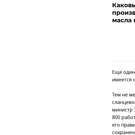
Каков
произв
масла 
Еще один
имеется 
Тем не м
сланцево
министр 
800 рабо
его прави
сохранен