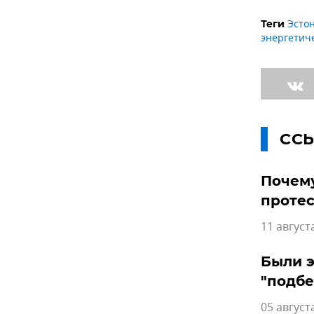
Эсто
Теги
энергетич
СС
Почему
протес
11 август
Были э
"подбе
05 август