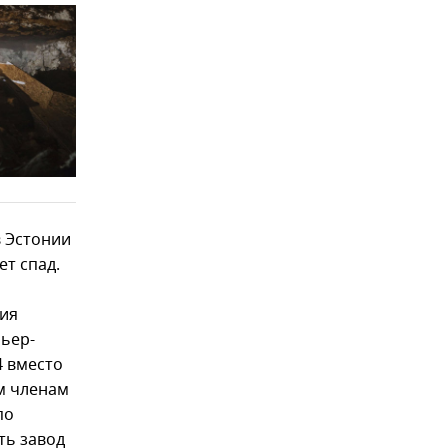
в Эстонии
т спад.
ния
мьер-
4 вместо
ям членам
по
ть завод