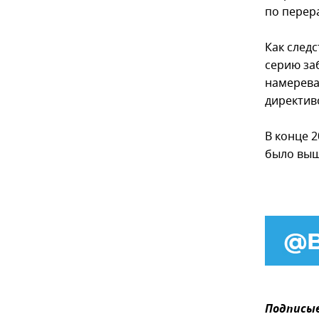
по перер
Как след
серию за
намерева
директиво
В конце 2
было выше
Подписыв