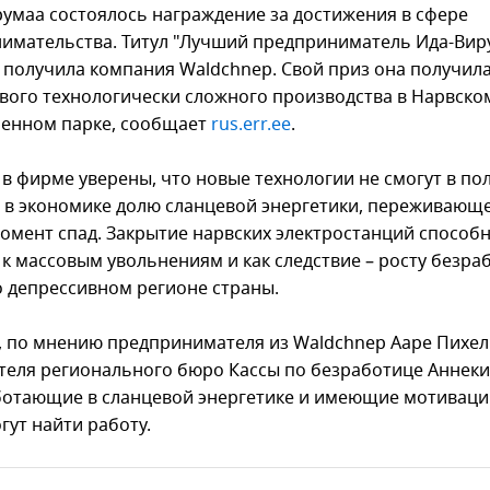
румаа состоялось награждение за достижения в сфере
имательства. Титул "Лучший предприниматель Ида-Вир
а получила компания Waldchnep. Свой приз она получила
ового технологически сложного производства в Нарвско
енном парке, сообщает
rus.err.ee
.
 в фирме уверены, что новые технологии не смогут в по
 в экономике долю сланцевой энергетики, переживающе
омент спад. Закрытие нарвских электростанций способ
 к массовым увольнениям и как следствие – росту безра
го депрессивном регионе страны.
, по мнению предпринимателя из Waldchnep Ааре Пихел
теля регионального бюро Кассы по безработице Аннеки 
ботающие в сланцевой энергетике и имеющие мотиваци
гут найти работу.