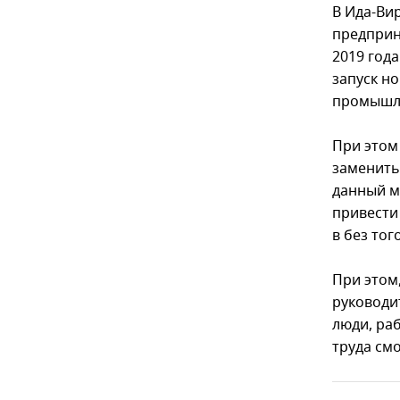
В Ида-Ви
предприн
2019 год
запуск н
промышл
При этом
заменить
данный м
привести
в без то
При этом
руководи
люди, ра
труда смо