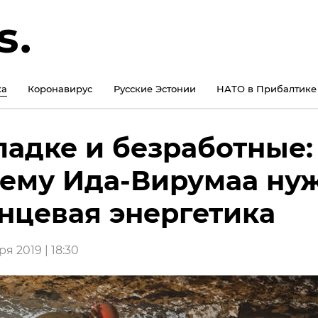
ка
Коронавирус
Русские Эстонии
НАТО в Прибалтике
падке и безработные:
ему Ида-Вирумаа ну
нцевая энергетика
я 2019 | 18:30