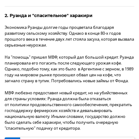
2. Руанда и "спасительное" харакири
Экономика Руанды долгие годы процветала благодаря
развитому сельскому хозяйству. Однако в конце 80-х годов
прошлого века в течение двух лет стояла засуха, которая вызвала
серьезные неурожаи.
На "помощь" пришел МВФ, который дал большой кредит. Руанда
планировала его погасить после следующего урожая кофе.
Однако, подобно тому, как это было в Аргентине с зерном, в 1989
году на мировом рынке произошел обвал цен на кофе, что
загнало страну в тупик. Потребовались новые займы от Фонда.
МВФ любезно предоставил новый кредит, но на убийственных
для страны условиях: Руанда должна была отказаться
от политики продовольственного самообеспечения, прекратить
господдержку фермерских хозяйств и девальвировать
национальную валюту. Иными словами, государство должно
было сделать себе харакири, чтобы получить очередную
"спасительную" подачку от кредитора.