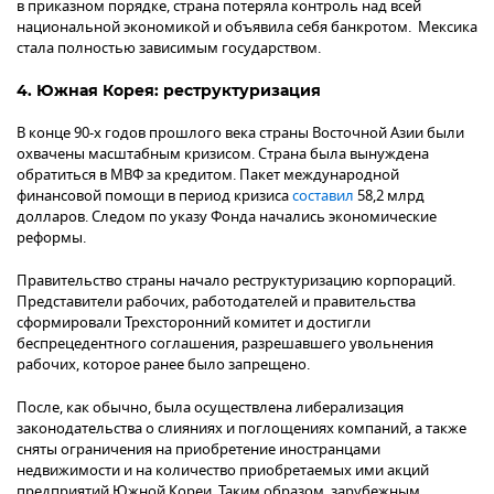
в приказном порядке, страна потеряла контроль над всей
национальной экономикой и объявила себя банкротом. Мексика
стала полностью зависимым государством.
4. Южная Корея: реструктуризация
В конце 90-х годов прошлого века страны Восточной Азии были
охвачены масштабным кризисом. Страна была вынуждена
обратиться в МВФ за кредитом. Пакет международной
финансовой помощи в период кризиса
составил
58,2 млрд
долларов. Следом по указу Фонда начались экономические
реформы.
Правительство страны начало реструктуризацию корпораций.
Представители рабочих, работодателей и правительства
сформировали Трехсторонний комитет и достигли
беспрецедентного соглашения, разрешавшего увольнения
рабочих, которое ранее было запрещено.
После, как обычно, была осуществлена либерализация
законодательства о слияниях и поглощениях компаний, а также
сняты ограничения на приобретение иностранцами
недвижимости и на количество приобретаемых ими акций
предприятий Южной Кореи. Таким образом, зарубежным