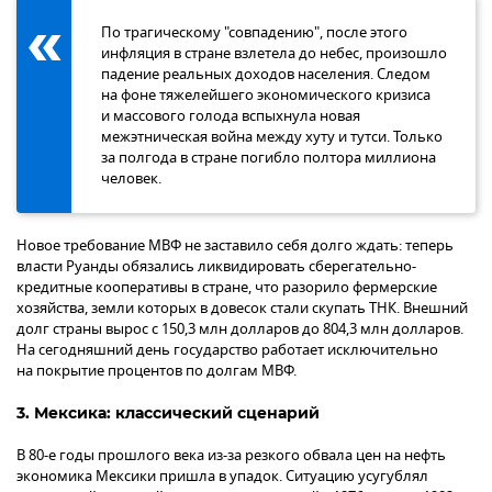
По трагическому "совпадению", после этого
инфляция в стране взлетела до небес, произошло
падение реальных доходов населения. Следом
на фоне тяжелейшего экономического кризиса
и массового голода вспыхнула новая
межэтническая война между хуту и тутси. Только
за полгода в стране погибло полтора миллиона
человек.
Новое требование МВФ не заставило себя долго ждать: теперь
власти Руанды обязались ликвидировать сберегательно-
кредитные кооперативы в стране, что разорило фермерские
хозяйства, земли которых в довесок стали скупать ТНК. Внешний
долг страны вырос с 150,3 млн долларов до 804,3 млн долларов.
На сегодняшний день государство работает исключительно
на покрытие процентов по долгам МВФ.
3. Мексика: классический сценарий
В 80-е годы прошлого века из-за резкого обвала цен на нефть
экономика Мексики пришла в упадок. Ситуацию усугублял