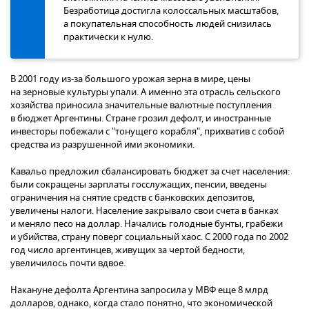
Безработица достигла колоссальных масштабов,
а покупательная способность людей снизилась
практически к нулю.
В 2001 году из-за большого урожая зерна в мире, цены
на зерновые культуры упали. А именно эта отрасль сельского
хозяйства приносила значительные валютные поступления
в бюджет Аргентины. Стране грозил дефолт, и иностранные
инвесторы побежали с "тонущего корабля", прихватив с собой
средства из разрушенной ими экономики.
Кавальо предложил сбалансировать бюджет за счет населения:
были сокращены зарплаты госслужащих, пенсии, введены
ограничения на снятие средств с банковских депозитов,
увеличены налоги. Население закрывало свои счета в банках
и меняло песо на доллар. Начались голодные бунты, грабежи
и убийства, страну поверг социальный хаос. С 2000 года по 2002
год число аргентинцев, живущих за чертой бедности,
увеличилось почти вдвое.
Накануне дефолта Аргентина запросила у МВФ еще 8 млрд
долларов, однако, когда стало понятно, что экономической