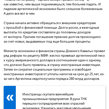
как известно, чем выше поднимаешься, тем больнее падать. И
падение аргентинской экономики было слишком болезненным.
А дело все вот в чем.
Страна начала активно обращаться к внешним кредиторам
с просьбой о финансовой помощи. Долги росли, а ежегодные
выплаты по кредитам составляли до половины доходов
от экспорта. Причем погашение прежних долгов происходило
за счет новых, выдаваемых под еще большие проценты.
Министр экономики и финансов страны Доминго Кавальо провел
ряд реформ по рецепту МВФ: жестко привязал аргентинский песо
к курсу американского доллара в соотношении один к одному,
что должно было привлечь в страну иностранные инвестиции.
Затем он сократил социальные программы и освободил
иностранных инвесторов от уплаты налогов на срок до 25 лет, из-
за чего Аргентина недополучила порядка 280 млрд долларов.
Иностранцы скупали важнейшие
промышленные предприятия. В руки ТНК
перешли госпредприятия всех отраслей
экономики. Начались массовые увольнения.