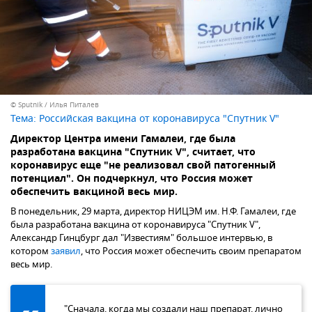
© Sputnik / Илья Питалев
Тема:
Российская вакцина от коронавируса "Спутник V"
Директор Центра имени Гамалеи, где была
разработана вакцина "Спутник V", считает, что
коронавирус еще "не реализовал свой патогенный
потенциал". Он подчеркнул, что Россия может
обеспечить вакциной весь мир.
В понедельник, 29 марта, директор НИЦЭМ им. Н.Ф. Гамалеи, где
была разработана вакцина от коронавируса "Спутник V",
Александр Гинцбург дал "Известиям" большое интервью, в
котором
заявил
, что Россия может обеспечить своим препаратом
весь мир.
"Сначала, когда мы создали наш препарат, лично