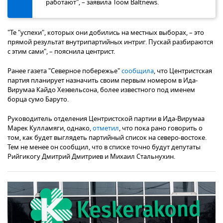
работают", – заявила Тоом Baltnews.
"Те "успехи", которых они добились на местных выборах, – это
прямой результат внутрипартийных интриг. Пускай разбираются
с этим сами", – пояснила центрист.
Ранее газета "Северное побережье"
сообщила
, что Центристская
партия планирует назначить своим первым номером в Ида-
Вирумаа Кайдо Хеэвельсона, более известного под именем
борца сумо Баруто.
Руководитель отделения Центристской партии в Ида-Вирумаа
Марек Кулламяги, однако,
отметил
, что пока рано говорить о
том, как будет выглядеть партийный список на северо-востоке.
Тем не менее он сообщил, что в списке точно будут депутаты
Рийгикогу Дмитрий Дмитриев и Михаил Стальнухин.