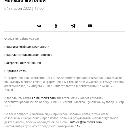
меньше жителей
04 января 2022 | 17:00
© 2026 ee.baltnews.com
Политика конфиденциальности
Правила использования «cookie»
Настройки отслеживания
Обратная связь
Информационное агентство BALTNEWS зарегистрировано в Федеральной службе
по надзору в сфере связи, информационных технологий и массовых коммуникаций
(Роскомнадзор) 17 августа 2018 г. Свидетельство о регистрации ИА № ФС 77 -
73480
Владельцем сайта
ee.baltnews.com
является МИА «Россия сегодня»,
зарегистрированное по адресу: 119021, Россия, Москва, Зубовский бульвар, 4, стр.
1,2.3.
По всем вопросам, возникающим при использовании сайта, в том числе
связанным с нарушением прав использования результатов интеллектуальной
деятельности, просим обращаться по e-mail:
info.ee@baltnews.com
Настоящий ресурс может содержать материалы
18+