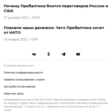
Почему Прибалтика боится переговоров России и
США
31 декабря 2021 | 09:05
Плакали наши денежки. Чего Прибалтика хочет
от НАТО
13 января 2022 | 10:00
© 2026 ee.baltnews.com
Политика конфиденциальности
Правила использования «cookie»
Настройки отслеживания
Обратная связь
Информационное агентство BALTNEWS зарегистрировано в Федеральной службе
по надзору в сфере связи, информационных технологий и массовых коммуникаций
(Роскомнадзор) 17 августа 2018 г. Свидетельство о регистрации ИА № ФС 77 -
73480