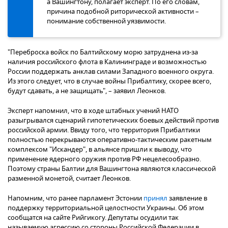
а Вашингтону, полагает эксперт. По его словам,
причина подобной риторической активности –
понимание собственной уязвимости.
"Переброска войск по Балтийскому морю затруднена из-за
наличия российского флота в Калининграде и возможностью
России поддержать анклав силами Западного военного округа.
Из этого следует, что в случае войны Прибалтику, скорее всего,
будут сдавать, а не защищать", – заявил Леонков.
Эксперт напомнил, что в ходе штабных учений НАТО
разыгрывался сценарий гипотетических боевых действий против
российской армии. Ввиду того, что территория Прибалтики
полностью перекрываются оперативно-тактическим ракетным
комплексом "Искандер", в альянсе пришли к выводу, что
применение ядерного оружия против РФ нецелесообразно.
Поэтому страны Балтии для Вашингтона являются классической
разменной монетой, считает Леонков.
Напомним, что ранее парламент Эстонии
принял
заявление в
поддержку территориальной целостности Украины. Об этом
сообщатся на сайте Рийгикогу. Депутаты осудили так
называемую агрессию со стороны Российской Федерации в